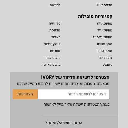
מדפסת HP
Switch
קטגוריות מובילות
מחשב נייח
טלוויזיה
מחשב נייד
מדפסת
מחשב גיימינג
ראוטר
מסך מחשב
דיסק חיצוני
סמארטפון
סטרימר
שעון חכם
בושם לגבר
טאבלט
בושם לאישה
הצטרפו לרשימת הדיוור של IVORY
מבצעים, הטבות ומוצרים חמים ישירות לתיבת המייל שלכם
הצטרפות
בעת ההצטרפות יישלח אליך מייל לאישור
אנחנו בסושיאל, ואתם?