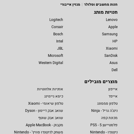
חנות מחשבים וסלולר
מגזין אייבורי
חנויות מותג
Logitech
Lenovo
Corsair
Apple
Bosch
Samsung
Intel
HP
JBL
Xiaomi
Microsoft
SanDisk
Western Digital
Asus
Dell
מוצרים מובילים
אייפון
אוזניות אלחוטיות
אייפד
כיסא גיימינג
טלפון סמסונג
טלפון שיאומי - Xiaomi
נינג'ה גריל - Ninja
שואב אבק דייסון - Dyson
מכונת קפה
שואב אבק שוטף
פלסטיישן 5 - PS5
מקבוק - Apple MacBook
נינטנדו - Nintendo
משחק לנינטנדו סוויץ' - Nintendo