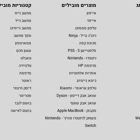
ג
מוצרים מובילים
קטגוריות מוביל
אייפון
מחשב נייח
אייפד
מחשב נייד
טלפון סמסונג
מחשב גיימינג
נינג'ה גריל - Ninja
מסך מחשב
מכונת קפה
סמארטפון
פלסטיישן 5 - PS5
שעון חכם
נינטנדו - Nintendo
טאבלט
מדפסת HP
טלוויזיה
אוזניות אלחוטיות
מדפסת
כיסא גיימינג
ראוטר
טלפון שיאומי - Xiaomi
דיסק חיצוני
שואב אבק דייסון - Dyson
סטרימר
שואב אבק שוטף
בושם לגבר
מקבוק - Apple MacBook
בושם לאישה
We
משחק לנינטנדו סוויץ' - Nintendo
Switch