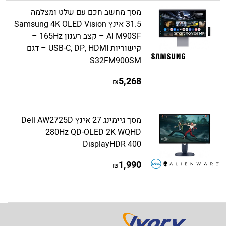
מסך מחשב חכם עם שלט ומצלמה
31.5 אינץ Samsung 4K OLED Vision
AI M90SF – קצב רענון 165Hz –
קישוריות USB-C, DP, HDMI – דגם
S32FM900SM
5,268
₪
מסך גיימינג 27 אינץ Dell AW2725D
280Hz QD-OLED 2K WQHD
DisplayHDR 400
1,990
₪