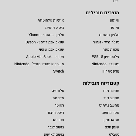
Dell
מוצרים מובילים
אייפון
אוזניות אלחוטיות
אייפד
כיסא גיימינג
טלפון סמסונג
טלפון שיאומי - Xiaomi
נינג'ה גריל - Ninja
שואב אבק דייסון - Dyson
מכונת קפה
שואב אבק שוטף
פלסטיישן 5 - PS5
מקבוק - Apple MacBook
נינטנדו - Nintendo
משחק לנינטנדו סוויץ' - Nintendo
מדפסת HP
Switch
קטגוריות מובילות
מחשב נייח
טלוויזיה
מחשב נייד
מדפסת
מחשב גיימינג
ראוטר
מסך מחשב
דיסק חיצוני
סמארטפון
סטרימר
שעון חכם
בושם לגבר
טאבלט
בושם לאישה