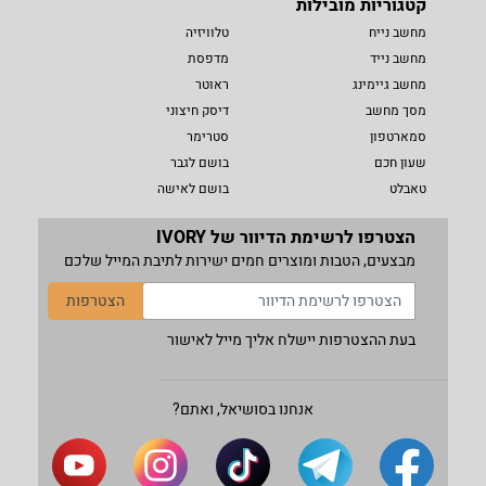
קטגוריות מובילות
מחשב נייח
טלוויזיה
מחשב נייד
מדפסת
מחשב גיימינג
ראוטר
מסך מחשב
דיסק חיצוני
סמארטפון
סטרימר
שעון חכם
בושם לגבר
טאבלט
בושם לאישה
הצטרפו לרשימת הדיוור של IVORY
מבצעים, הטבות ומוצרים חמים ישירות לתיבת המייל שלכם
הצטרפות
בעת ההצטרפות יישלח אליך מייל לאישור
אנחנו בסושיאל, ואתם?