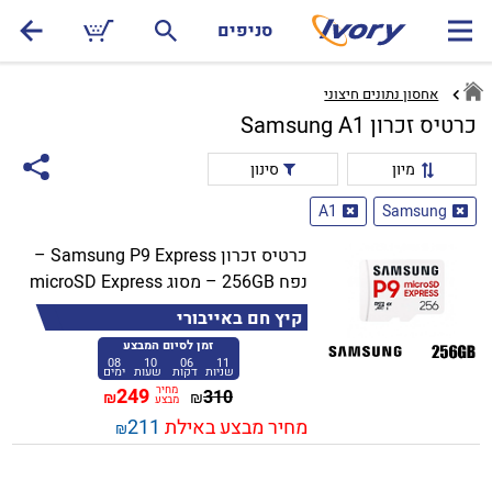
סניפים
אחסון נתונים חיצוני
כרטיס זכרון Samsung A1
מיון
סינון
A1
Samsung
כרטיס זכרון Samsung P9 Express –
נפח 256GB – מסוג microSD Express
קיץ חם באייבורי
זמן לסיום המבצע
08
10
06
11
שניות
דקות
שעות
ימים
מחיר
249
310
₪
₪
מבצע
מחיר מבצע באילת
211
₪