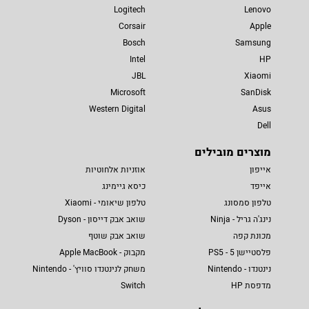
Logitech
Lenovo
Corsair
Apple
Bosch
Samsung
Intel
HP
JBL
Xiaomi
Microsoft
SanDisk
Western Digital
Asus
Dell
מוצרים מובילים
אייפון
אוזניות אלחוטיות
אייפד
כיסא גיימינג
טלפון סמסונג
טלפון שיאומי - Xiaomi
נינג'ה גריל - Ninja
שואב אבק דייסון - Dyson
מכונת קפה
שואב אבק שוטף
פלסטיישן 5 - PS5
מקבוק - Apple MacBook
נינטנדו - Nintendo
משחק לנינטנדו סוויץ' - Nintendo
מדפסת HP
Switch