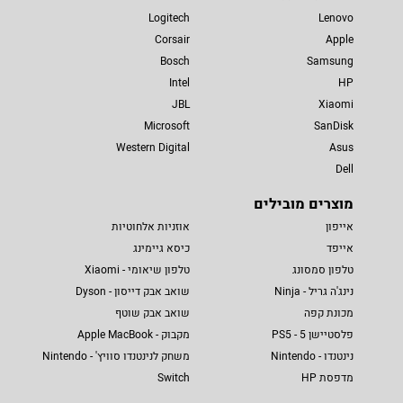
Logitech
Lenovo
Corsair
Apple
Bosch
Samsung
Intel
HP
JBL
Xiaomi
Microsoft
SanDisk
Western Digital
Asus
Dell
מוצרים מובילים
אייפון
אוזניות אלחוטיות
אייפד
כיסא גיימינג
טלפון סמסונג
טלפון שיאומי - Xiaomi
נינג'ה גריל - Ninja
שואב אבק דייסון - Dyson
מכונת קפה
שואב אבק שוטף
פלסטיישן 5 - PS5
מקבוק - Apple MacBook
נינטנדו - Nintendo
משחק לנינטנדו סוויץ' - Nintendo
מדפסת HP
Switch