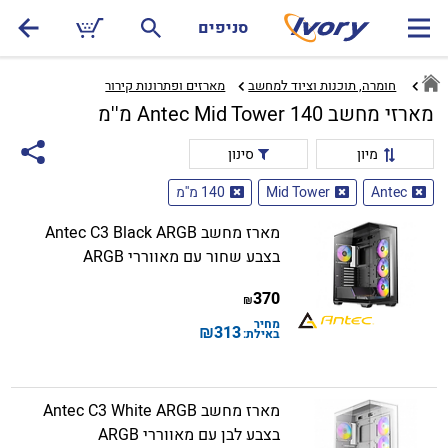
סניפים
חומרה, תוכנות וציוד למחשב
מארזים ופתרונות קירור‏
מארזי מחשב Antec Mid Tower 140 מ''מ
מיון
סינון
Antec
Mid Tower
140 מ''מ
מארז מחשב Antec C3 Black ARGB
בצבע שחור עם מאווררי ARGB
370
₪
מחיר
₪
313
באילת:
מארז מחשב Antec C3 White ARGB
בצבע לבן עם מאווררי ARGB