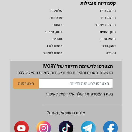
קטגוריות מובילות
מחשב נייח
טלוויזיה
מחשב נייד
מדפסת
מחשב גיימינג
ראוטר
מסך מחשב
דיסק חיצוני
סמארטפון
סטרימר
שעון חכם
בושם לגבר
טאבלט
בושם לאישה
הצטרפו לרשימת הדיוור של IVORY
מבצעים, הטבות ומוצרים חמים ישירות לתיבת המייל שלכם
הצטרפות
בעת ההצטרפות יישלח אליך מייל לאישור
אנחנו בסושיאל, ואתם?