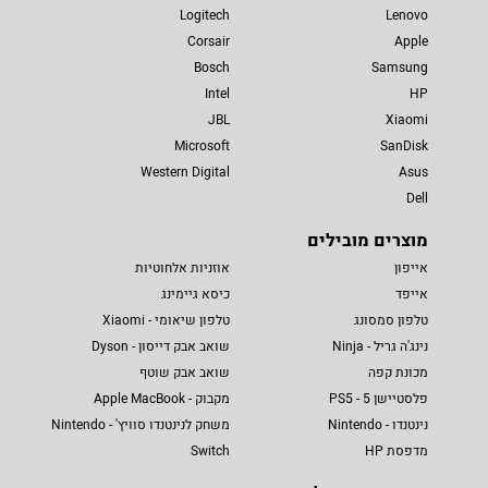
Logitech
Lenovo
Corsair
Apple
Bosch
Samsung
Intel
HP
JBL
Xiaomi
Microsoft
SanDisk
Western Digital
Asus
Dell
מוצרים מובילים
אייפון
אוזניות אלחוטיות
אייפד
כיסא גיימינג
טלפון סמסונג
טלפון שיאומי - Xiaomi
נינג'ה גריל - Ninja
שואב אבק דייסון - Dyson
מכונת קפה
שואב אבק שוטף
פלסטיישן 5 - PS5
מקבוק - Apple MacBook
נינטנדו - Nintendo
משחק לנינטנדו סוויץ' - Nintendo
מדפסת HP
Switch