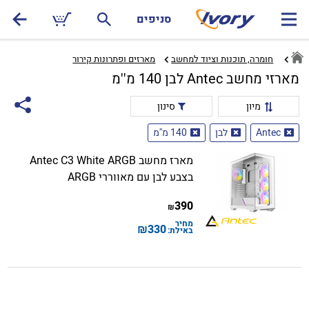
סניפים
חומרה, תוכנות וציוד למחשב
מארזים ופתרונות קירור‏
מארזי מחשב Antec לבן 140 מ''מ
מיון
סינון
Antec
לבן
140 מ''מ
מארז מחשב Antec C3 White ARGB
בצבע לבן עם מאווררי ARGB
390
₪
מחיר
₪
330
באילת: