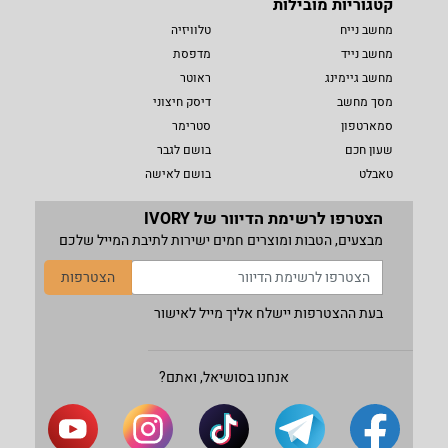
קטגוריות מובילות
מחשב נייח
טלוויזיה
מחשב נייד
מדפסת
מחשב גיימינג
ראוטר
מסך מחשב
דיסק חיצוני
סמארטפון
סטרימר
שעון חכם
בושם לגבר
טאבלט
בושם לאישה
הצטרפו לרשימת הדיוור של IVORY
מבצעים, הטבות ומוצרים חמים ישירות לתיבת המייל שלכם
הצטרפות
בעת ההצטרפות יישלח אליך מייל לאישור
אנחנו בסושיאל, ואתם?