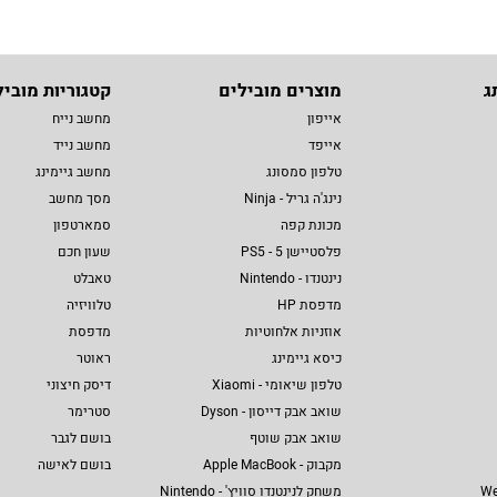
ג
מוצרים מובילים
קטגוריות מוביל
אייפון
מחשב נייח
אייפד
מחשב נייד
טלפון סמסונג
מחשב גיימינג
נינג'ה גריל - Ninja
מסך מחשב
מכונת קפה
סמארטפון
פלסטיישן 5 - PS5
שעון חכם
נינטנדו - Nintendo
טאבלט
מדפסת HP
טלוויזיה
אוזניות אלחוטיות
מדפסת
כיסא גיימינג
ראוטר
טלפון שיאומי - Xiaomi
דיסק חיצוני
שואב אבק דייסון - Dyson
סטרימר
שואב אבק שוטף
בושם לגבר
מקבוק - Apple MacBook
בושם לאישה
We
משחק לנינטנדו סוויץ' - Nintendo