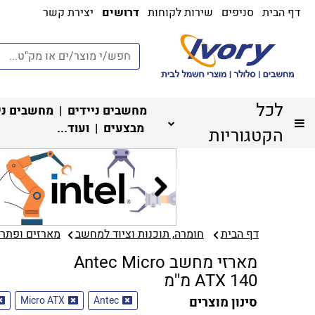
דף הבית
סניפים
שירות לקוחות
דרושים
יצירת קשר
לכל
מחשבים ניידים
|
מחשבים ני
מבצעים
| ועוד...
הקטגוריות
דף הבית
חומרה, תוכנות וציוד למחשב
מארזים ופתרונ
מארזי מחשב Antec Micro
ATX 140 מ''מ
סינון מוצרים
Antec
Micro ATX