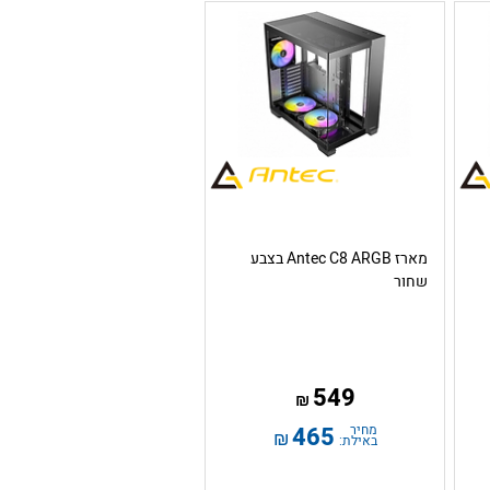
מארז Antec C8 ARGB בצבע
שחור
549
₪
מחיר
465
₪
באילת: