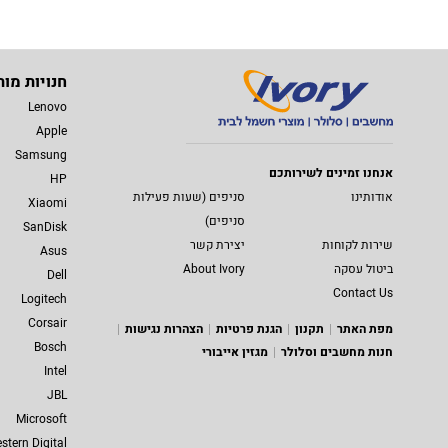
חנויות מות
Lenovo
Apple
Samsung
אנחנו זמינים לשירותכם
HP
אודותינו
סניפים (שעות פעילות
Xiaomi
סניפים)
SanDisk
שירות לקוחות
יצירת קשר
Asus
ביטול עסקה
About Ivory
Dell
Contact Us
Logitech
Corsair
מפת האתר
תקנון
הגנת פרטיות
הצהרות נגישות
Bosch
חנות מחשבים וסלולר
מגזין אייבורי
Intel
JBL
Microsoft
stern Digital