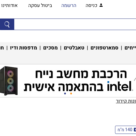
כניסה
הרשמה
ביטול עסקה
אודותינו
יחים
|
סמארטפונים
|
טאבלטים
|
מסכים
|
מדפסות ודיו
|
חו
ות קירור‏
140 מ''מ