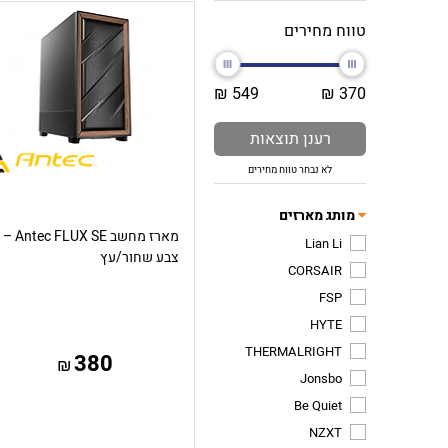
טווח מחירים
549 ₪
370 ₪
רענן תוצאות
לא נבחר טווח מחירים
מותג מארזים
מארז מחשב Antec FLUX SE –
Lian Li
צבע שחור/עץ
CORSAIR
FSP
HYTE
THERMALRIGHT
380
₪
Jonsbo
Be Quiet
NZXT