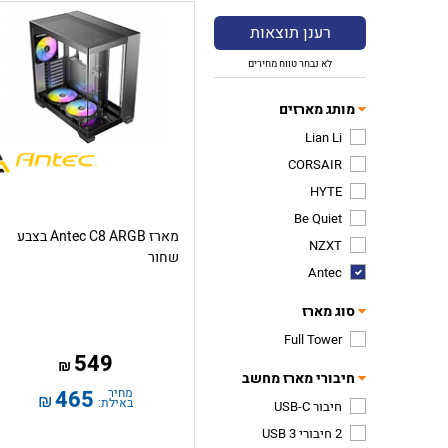
רענן תוצאות
לא נבחר טווח מחירים
מותג מארזים
Lian Li
CORSAIR
HYTE
Be Quiet
מארז Antec C8 ARGB בצבע
NZXT
שחור
Antec
סוג מארז
Full Tower
549
₪
חיבורי מארז מחשב
מחיר
465
₪
באילת:
חיבור USB-C
2 חיבורי USB 3