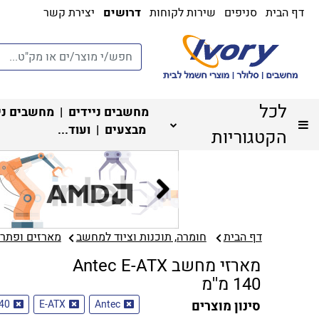
דף הבית
סניפים
שירות לקוחות
דרושים
יצירת קשר
לכל
מחשבים ניידים
|
מחשבים ני
מבצעים
| ועוד...
הקטגוריות
דף הבית
חומרה, תוכנות וציוד למחשב
מארזים ופתרונ
מארזי מחשב Antec E-ATX
140 מ''מ
סינון מוצרים
Antec
E-ATX
140 מ