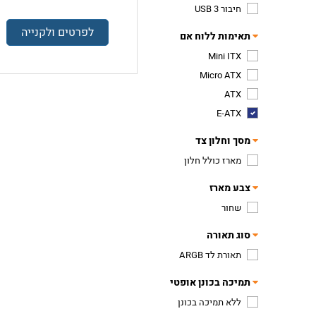
חיבור USB 3
לפרטים ולקנייה
תאימות ללוח אם
Mini ITX
Micro ATX
ATX
E-ATX
מסך וחלון צד
מארז כולל חלון
צבע מארז
שחור
סוג תאורה
תאורת לד ARGB
תמיכה בכונן אופטי
ללא תמיכה בכונן