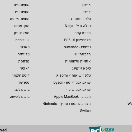
אייפון
מחשב נייח
אייפד
מחשב נייד
טלפון סמסונג
מחשב גיימינג
נינג'ה גריל - Ninja
מסך מחשב
מכונת קפה
סמארטפון
פלסטיישן 5 - PS5
שעון חכם
נינטנדו - Nintendo
טאבלט
מדפסת HP
טלוויזיה
אוזניות אלחוטיות
מדפסת
כיסא גיימינג
ראוטר
טלפון שיאומי - Xiaomi
דיסק חיצוני
שואב אבק דייסון - Dyson
סטרימר
שואב אבק שוטף
בושם לגבר
מקבוק - Apple MacBook
בושם לאישה
We
משחק לנינטנדו סוויץ' - Nintendo
Switch
rved