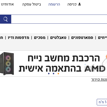
כניסה
הרשמה
ביטול עסקה
אודותינו
יחים
|
סמארטפונים
|
טאבלטים
|
מסכים
|
מדפסות ודיו
|
חו
ות קירור‏
''מ