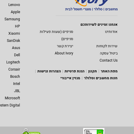
Lenovo
Apple
Samsung
אנחנו זמינים לשירותכם
HP
אודותינו
סניפים (שעות פעילות
Xiaomi
סניפים)
SanDisk
שירות לקוחות
יצירת קשר
Asus
ביטול עסקה
About Ivory
Dell
Contact Us
Logitech
Corsair
מפת האתר
תקנון
הגנת פרטיות
הצהרות נגישות
Bosch
חנות מחשבים וסלולר
מגזין אייבורי
Intel
JBL
Microsoft
stern Digital