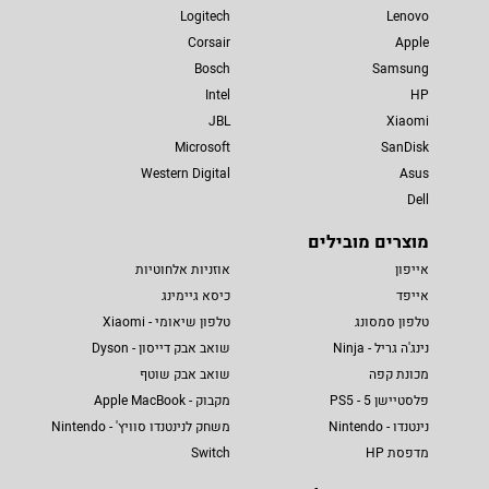
Logitech
Lenovo
Corsair
Apple
Bosch
Samsung
Intel
HP
JBL
Xiaomi
Microsoft
SanDisk
Western Digital
Asus
Dell
מוצרים מובילים
אייפון
אוזניות אלחוטיות
אייפד
כיסא גיימינג
טלפון סמסונג
טלפון שיאומי - Xiaomi
נינג'ה גריל - Ninja
שואב אבק דייסון - Dyson
מכונת קפה
שואב אבק שוטף
פלסטיישן 5 - PS5
מקבוק - Apple MacBook
נינטנדו - Nintendo
משחק לנינטנדו סוויץ' - Nintendo
מדפסת HP
Switch