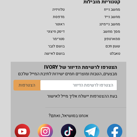
קטגוריות מובילות
מחשב נייח
טלוויזיה
מחשב נייד
מדפסת
מחשב גיימינג
ראוטר
מסך מחשב
דיסק חיצוני
סמארטפון
סטרימר
שעון חכם
בושם לגבר
טאבלט
בושם לאישה
הצטרפו לרשימת הדיוור של IVORY
מבצעים, הטבות ומוצרים חמים ישירות לתיבת המייל שלכם
הצטרפות
בעת ההצטרפות יישלח אליך מייל לאישור
אנחנו בסושיאל, ואתם?