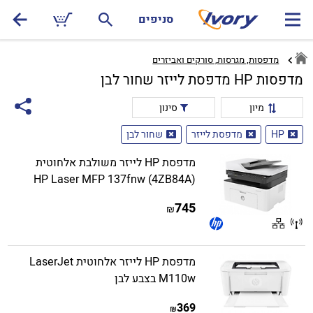
סניפים
מדפסות, מגרסות, סורקים ואביזרים
מדפסות HP מדפסת לייזר שחור לבן
מיון
סינון
HP
מדפסת לייזר
שחור לבן
מדפסת HP לייזר משולבת אלחוטית
HP Laser MFP 137fnw (4ZB84A)
745
₪
מדפסת HP לייזר אלחוטית LaserJet
M110w בצבע לבן
369
₪