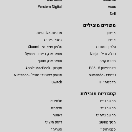
Western Digital
Asus
Dell
מוצרים מובילים
אייפון
אוזניות אלחוטיות
אייפד
כיסא גיימינג
טלפון סמסונג
טלפון שיאומי - Xiaomi
נינג'ה גריל - Ninja
שואב אבק דייסון - Dyson
מכונת קפה
שואב אבק שוטף
פלסטיישן 5 - PS5
מקבוק - Apple MacBook
נינטנדו - Nintendo
משחק לנינטנדו סוויץ' - Nintendo
מדפסת HP
Switch
קטגוריות מובילות
מחשב נייח
טלוויזיה
מחשב נייד
מדפסת
מחשב גיימינג
ראוטר
מסך מחשב
דיסק חיצוני
סמארטפון
סטרימר