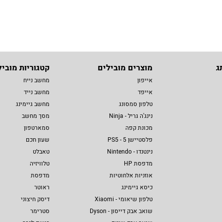
ג
מוצרים מובילים
קטגוריות מוביל
אייפון
מחשב נייח
אייפד
מחשב נייד
טלפון סמסונג
מחשב גיימינג
נינג'ה גריל - Ninja
מסך מחשב
מכונת קפה
סמארטפון
פלסטיישן 5 - PS5
שעון חכם
נינטנדו - Nintendo
טאבלט
מדפסת HP
טלוויזיה
אוזניות אלחוטיות
מדפסת
כיסא גיימינג
ראוטר
טלפון שיאומי - Xiaomi
דיסק חיצוני
שואב אבק דייסון - Dyson
סטרימר