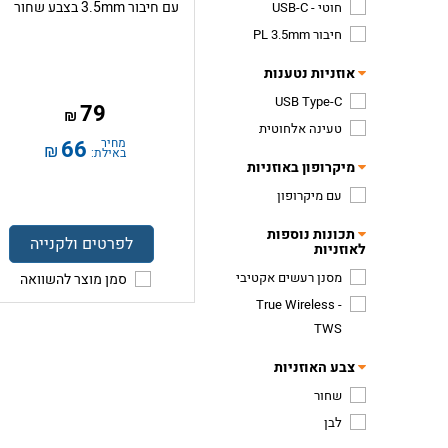
עם חיבור 3.5mm בצבע שחור
חוטי - USB-C
חיבור PL 3.5mm
אוזניות נטענות
USB Type-C
79
₪
טעינה אלחוטית
מחיר
66
₪
באילת:
מיקרופון באוזניות
עם מיקרופון
תכונות נוספות
לפרטים ולקנייה
לאוזניות
מסנן רעשים אקטיבי
סמן מוצר להשוואה
True Wireless -
TWS
צבע האוזניות
שחור
לבן