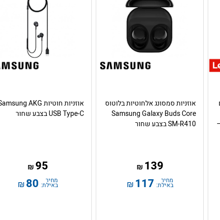
 עם
אוזניות סמסונג אלחוטיות בלוטוס
אוזניות חוטיות amsung AKG
Samsung Galaxy Buds Core
USB Type-C בצבע שחור
–
SM-R410 בצבע שחור
95
139
₪
₪
מחיר
117
מחיר
80
₪
₪
באילת:
באילת: