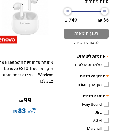
טווח מחירים
749 ₪
65 ₪
רענן תוצאות
לא נבחר טווח מחירים
אוזניות לשימוש
אוזניות אלחוטיות Bluetooth
סלולר וטאבלטים
מיקרופון Lenovo E310 True
Wireless – כוללות כיסוי טעינה 
סגנון האוזניות
צבע לבן
תוך אוזן - In Ear
מותג אוזניות
99
₪
Ivory Sound
מחיר
83
₪
באילת:
JBL
AGM
Marshall