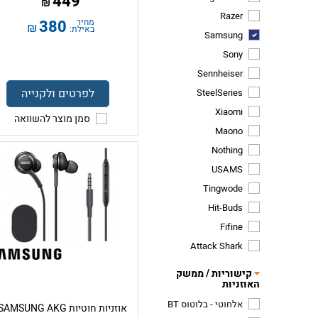
449
₪
Razer
מחיר
380
₪
באילת:
Samsung
Sony
Sennheiser
לפרטים ולקנייה
SteelSeries
Xiaomi
סמן מוצר להשוואה
Maono
Nothing
USAMS
Tingwode
Hit-Buds
Fifine
Attack Shark
קישוריות / ממשק
האוזניות
אלחוטי - בלוטוס BT
אוזניות חוטיות SAMSUNG AKG