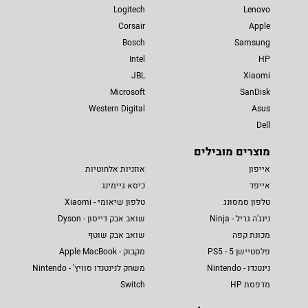
Logitech
Lenovo
Corsair
Apple
Bosch
Samsung
Intel
HP
JBL
Xiaomi
Microsoft
SanDisk
Western Digital
Asus
Dell
מוצרים מובילים
אייפון
אוזניות אלחוטיות
אייפד
כיסא גיימינג
טלפון סמסונג
טלפון שיאומי - Xiaomi
נינג'ה גריל - Ninja
שואב אבק דייסון - Dyson
מכונת קפה
שואב אבק שוטף
פלסטיישן 5 - PS5
מקבוק - Apple MacBook
נינטנדו - Nintendo
משחק לנינטנדו סוויץ' - Nintendo
מדפסת HP
Switch