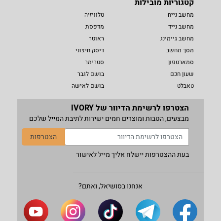
קטגוריות מובילות
מחשב נייח
טלוויזיה
מחשב נייד
מדפסת
מחשב גיימינג
ראוטר
מסך מחשב
דיסק חיצוני
סמארטפון
סטרימר
שעון חכם
בושם לגבר
טאבלט
בושם לאישה
הצטרפו לרשימת הדיוור של IVORY
מבצעים, הטבות ומוצרים חמים ישירות לתיבת המייל שלכם
הצטרפות
בעת ההצטרפות יישלח אליך מייל לאישור
אנחנו בסושיאל, ואתם?