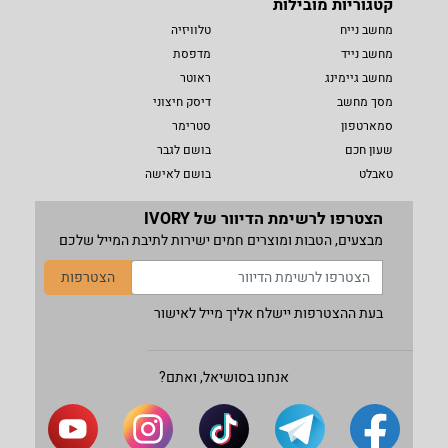
קטגוריות מובילות
מחשב נייח
טלוויזיה
מחשב נייד
מדפסת
מחשב גיימינג
ראוטר
מסך מחשב
דיסק חיצוני
סמארטפון
סטרימר
שעון חכם
בושם לגבר
טאבלט
בושם לאישה
הצטרפו לרשימת הדיוור של IVORY
מבצעים, הטבות ומוצרים חמים ישירות לתיבת המייל שלכם
הצטרפות
בעת ההצטרפות יישלח אליך מייל לאישור
אנחנו בסושיאל, ואתם?