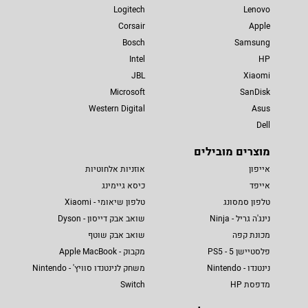
Logitech
Lenovo
Corsair
Apple
Bosch
Samsung
Intel
HP
JBL
Xiaomi
Microsoft
SanDisk
Western Digital
Asus
Dell
מוצרים מובילים
אייפון
אוזניות אלחוטיות
אייפד
כיסא גיימינג
טלפון סמסונג
טלפון שיאומי - Xiaomi
נינג'ה גריל - Ninja
שואב אבק דייסון - Dyson
מכונת קפה
שואב אבק שוטף
פלסטיישן 5 - PS5
מקבוק - Apple MacBook
נינטנדו - Nintendo
משחק לנינטנדו סוויץ' - Nintendo
מדפסת HP
Switch