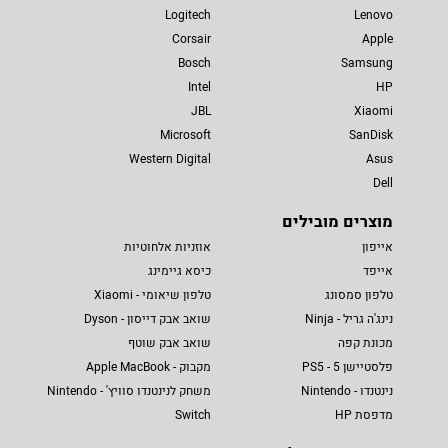
Logitech
Lenovo
Corsair
Apple
Bosch
Samsung
Intel
HP
JBL
Xiaomi
Microsoft
SanDisk
Western Digital
Asus
Dell
מוצרים מובילים
אייפון
אוזניות אלחוטיות
אייפד
כיסא גיימינג
טלפון סמסונג
טלפון שיאומי - Xiaomi
נינג'ה גריל - Ninja
שואב אבק דייסון - Dyson
מכונת קפה
שואב אבק שוטף
פלסטיישן 5 - PS5
מקבוק - Apple MacBook
נינטנדו - Nintendo
משחק לנינטנדו סוויץ' - Nintendo
מדפסת HP
Switch