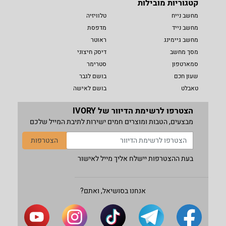
קטגוריות מובילות
מחשב נייח
טלוויזיה
מחשב נייד
מדפסת
מחשב גיימינג
ראוטר
מסך מחשב
דיסק חיצוני
סמארטפון
סטרימר
שעון חכם
בושם לגבר
טאבלט
בושם לאישה
הצטרפו לרשימת הדיוור של IVORY
מבצעים, הטבות ומוצרים חמים ישירות לתיבת המייל שלכם
הצטרפות
בעת ההצטרפות יישלח אליך מייל לאישור
אנחנו בסושיאל, ואתם?