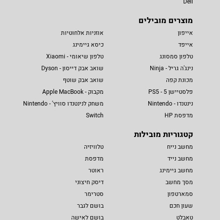
Dell
מוצרים מובילים
אייפון
אוזניות אלחוטיות
אייפד
כיסא גיימינג
טלפון סמסונג
טלפון שיאומי - Xiaomi
נינג'ה גריל - Ninja
שואב אבק דייסון - Dyson
מכונת קפה
שואב אבק שוטף
פלסטיישן 5 - PS5
מקבוק - Apple MacBook
נינטנדו - Nintendo
משחק לנינטנדו סוויץ' - Nintendo
מדפסת HP
Switch
קטגוריות מובילות
מחשב נייח
טלוויזיה
מחשב נייד
מדפסת
מחשב גיימינג
ראוטר
מסך מחשב
דיסק חיצוני
סמארטפון
סטרימר
שעון חכם
בושם לגבר
טאבלט
בושם לאישה