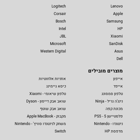
Logitech
Lenovo
Corsair
Apple
Bosch
Samsung
Intel
HP
JBL
Xiaomi
Microsoft
SanDisk
Western Digital
Asus
Dell
מוצרים מובילים
אייפון
אוזניות אלחוטיות
אייפד
כיסא גיימינג
טלפון סמסונג
טלפון שיאומי - Xiaomi
נינג'ה גריל - Ninja
שואב אבק דייסון - Dyson
מכונת קפה
שואב אבק שוטף
פלסטיישן 5 - PS5
מקבוק - Apple MacBook
נינטנדו - Nintendo
משחק לנינטנדו סוויץ' - Nintendo
מדפסת HP
Switch