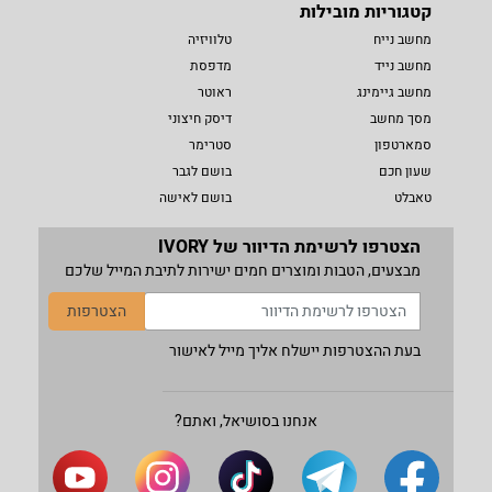
קטגוריות מובילות
מחשב נייח
טלוויזיה
מחשב נייד
מדפסת
מחשב גיימינג
ראוטר
מסך מחשב
דיסק חיצוני
סמארטפון
סטרימר
שעון חכם
בושם לגבר
טאבלט
בושם לאישה
הצטרפו לרשימת הדיוור של IVORY
מבצעים, הטבות ומוצרים חמים ישירות לתיבת המייל שלכם
הצטרפות
בעת ההצטרפות יישלח אליך מייל לאישור
אנחנו בסושיאל, ואתם?