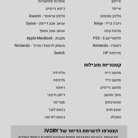
אייפון
אוזניות אלחוטיות
אייפד
כיסא גיימינג
טלפון סמסונג
טלפון שיאומי - Xiaomi
נינג'ה גריל - Ninja
שואב אבק דייסון - Dyson
מכונת קפה
שואב אבק שוטף
פלסטיישן 5 - PS5
מקבוק - Apple MacBook
נינטנדו - Nintendo
משחק לנינטנדו סוויץ' - Nintendo
מדפסת HP
Switch
קטגוריות מובילות
מחשב נייח
טלוויזיה
מחשב נייד
מדפסת
מחשב גיימינג
ראוטר
מסך מחשב
דיסק חיצוני
סמארטפון
סטרימר
שעון חכם
בושם לגבר
טאבלט
בושם לאישה
הצטרפו לרשימת הדיוור של IVORY
מבצעים, הטבות ומוצרים חמים ישירות לתיבת המייל שלכם