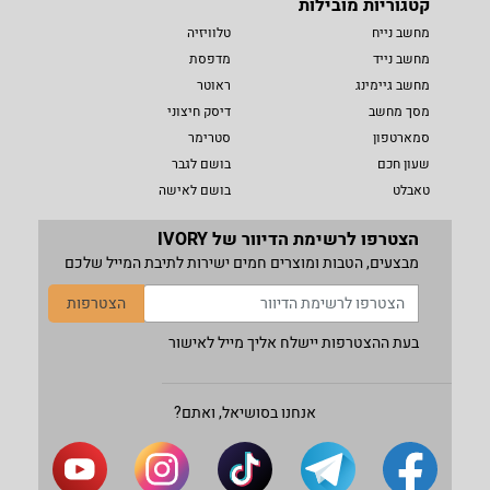
קטגוריות מובילות
מחשב נייח
טלוויזיה
מחשב נייד
מדפסת
מחשב גיימינג
ראוטר
מסך מחשב
דיסק חיצוני
סמארטפון
סטרימר
שעון חכם
בושם לגבר
טאבלט
בושם לאישה
הצטרפו לרשימת הדיוור של IVORY
מבצעים, הטבות ומוצרים חמים ישירות לתיבת המייל שלכם
הצטרפות
בעת ההצטרפות יישלח אליך מייל לאישור
אנחנו בסושיאל, ואתם?