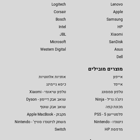
Logitech
Lenovo
Corsair
Apple
Bosch
Samsung
Intel
HP
JBL
Xiaomi
Microsoft
SanDisk
Western Digital
Asus
Dell
מוצרים מובילים
אייפון
אוזניות אלחוטיות
אייפד
כיסא גיימינג
טלפון סמסונג
טלפון שיאומי - Xiaomi
נינג'ה גריל - Ninja
שואב אבק דייסון - Dyson
מכונת קפה
שואב אבק שוטף
פלסטיישן 5 - PS5
מקבוק - Apple MacBook
נינטנדו - Nintendo
משחק לנינטנדו סוויץ' - Nintendo
מדפסת HP
Switch