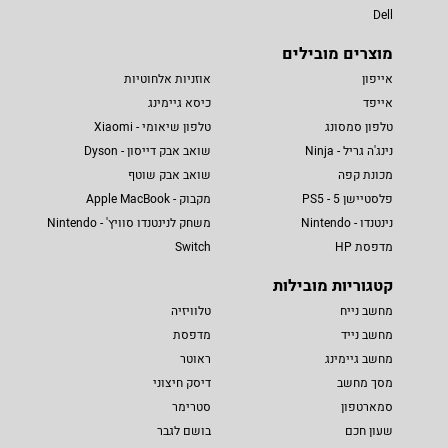
Dell
מוצרים מובילים
אייפון
אוזניות אלחוטיות
אייפד
כיסא גיימינג
טלפון סמסונג
טלפון שיאומי - Xiaomi
נינג'ה גריל - Ninja
שואב אבק דייסון - Dyson
מכונת קפה
שואב אבק שוטף
פלסטיישן 5 - PS5
מקבוק - Apple MacBook
נינטנדו - Nintendo
משחק לנינטנדו סוויץ' - Nintendo
מדפסת HP
Switch
קטגוריות מובילות
מחשב נייח
טלוויזיה
מחשב נייד
מדפסת
מחשב גיימינג
ראוטר
מסך מחשב
דיסק חיצוני
סמארטפון
סטרימר
שעון חכם
בושם לגבר