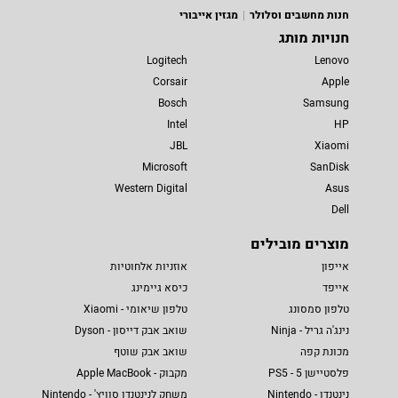
חנות מחשבים וסלולר
מגזין אייבורי
חנויות מותג
Logitech
Lenovo
Corsair
Apple
Bosch
Samsung
Intel
HP
JBL
Xiaomi
Microsoft
SanDisk
Western Digital
Asus
Dell
מוצרים מובילים
אייפון
אוזניות אלחוטיות
אייפד
כיסא גיימינג
טלפון סמסונג
טלפון שיאומי - Xiaomi
נינג'ה גריל - Ninja
שואב אבק דייסון - Dyson
מכונת קפה
שואב אבק שוטף
פלסטיישן 5 - PS5
מקבוק - Apple MacBook
נינטנדו - Nintendo
משחק לנינטנדו סוויץ' - Nintendo