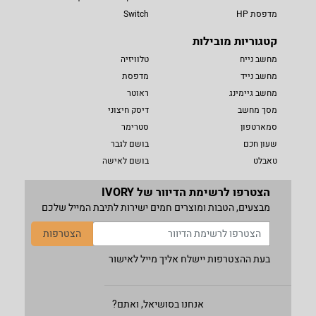
מדפסת HP
Switch
קטגוריות מובילות
מחשב נייח
טלוויזיה
מחשב נייד
מדפסת
מחשב גיימינג
ראוטר
מסך מחשב
דיסק חיצוני
סמארטפון
סטרימר
שעון חכם
בושם לגבר
טאבלט
בושם לאישה
הצטרפו לרשימת הדיוור של IVORY
מבצעים, הטבות ומוצרים חמים ישירות לתיבת המייל שלכם
הצטרפות
בעת ההצטרפות יישלח אליך מייל לאישור
אנחנו בסושיאל, ואתם?