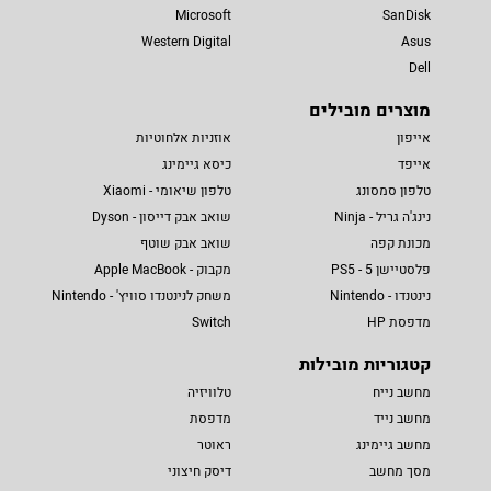
Microsoft
SanDisk
Western Digital
Asus
Dell
מוצרים מובילים
אייפון
אוזניות אלחוטיות
אייפד
כיסא גיימינג
טלפון סמסונג
טלפון שיאומי - Xiaomi
נינג'ה גריל - Ninja
שואב אבק דייסון - Dyson
מכונת קפה
שואב אבק שוטף
פלסטיישן 5 - PS5
מקבוק - Apple MacBook
נינטנדו - Nintendo
משחק לנינטנדו סוויץ' - Nintendo
מדפסת HP
Switch
קטגוריות מובילות
מחשב נייח
טלוויזיה
מחשב נייד
מדפסת
מחשב גיימינג
ראוטר
מסך מחשב
דיסק חיצוני