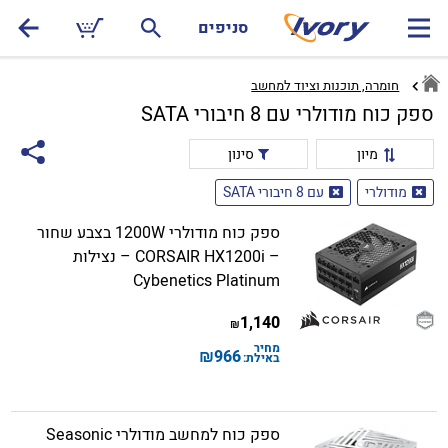
סניפים
חומרה, תוכנות וציוד למחשב
ספק כוח מודולרי עם 8 חיבורי SATA
מיון
סינון
מודולרי
עם 8 חיבורי SATA
ספק כוח מודולרי 1200W בצבע שחור
– CORSAIR HX1200i – נצילות
Cybenetics Platinum
1,140
₪
מחיר
₪
966
באילת:
ספק כוח למחשב מודולרי Seasonic