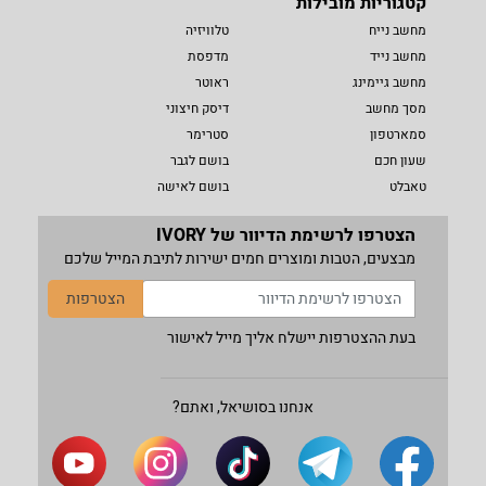
קטגוריות מובילות
מחשב נייח
טלוויזיה
מחשב נייד
מדפסת
מחשב גיימינג
ראוטר
מסך מחשב
דיסק חיצוני
סמארטפון
סטרימר
שעון חכם
בושם לגבר
טאבלט
בושם לאישה
הצטרפו לרשימת הדיוור של IVORY
מבצעים, הטבות ומוצרים חמים ישירות לתיבת המייל שלכם
הצטרפות
בעת ההצטרפות יישלח אליך מייל לאישור
אנחנו בסושיאל, ואתם?