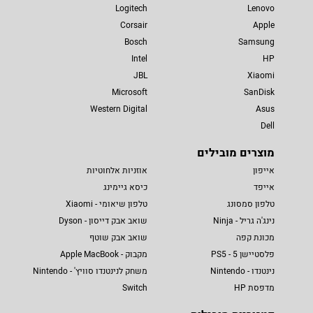
Logitech
Lenovo
Corsair
Apple
Bosch
Samsung
Intel
HP
JBL
Xiaomi
Microsoft
SanDisk
Western Digital
Asus
Dell
מוצרים מובילים
אייפון
אוזניות אלחוטיות
אייפד
כיסא גיימינג
טלפון סמסונג
טלפון שיאומי - Xiaomi
נינג'ה גריל - Ninja
שואב אבק דייסון - Dyson
מכונת קפה
שואב אבק שוטף
פלסטיישן 5 - PS5
מקבוק - Apple MacBook
נינטנדו - Nintendo
משחק לנינטנדו סוויץ' - Nintendo
מדפסת HP
Switch