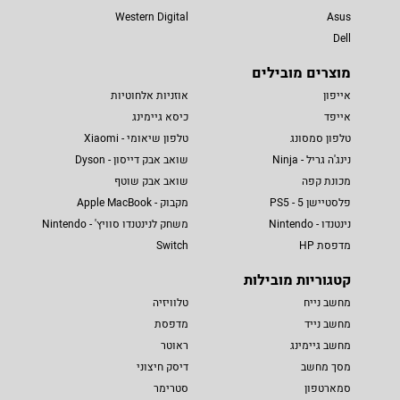
Western Digital
Asus
Dell
מוצרים מובילים
אייפון
אוזניות אלחוטיות
אייפד
כיסא גיימינג
טלפון סמסונג
טלפון שיאומי - Xiaomi
נינג'ה גריל - Ninja
שואב אבק דייסון - Dyson
מכונת קפה
שואב אבק שוטף
פלסטיישן 5 - PS5
מקבוק - Apple MacBook
נינטנדו - Nintendo
משחק לנינטנדו סוויץ' - Nintendo
מדפסת HP
Switch
קטגוריות מובילות
מחשב נייח
טלוויזיה
מחשב נייד
מדפסת
מחשב גיימינג
ראוטר
מסך מחשב
דיסק חיצוני
סמארטפון
סטרימר