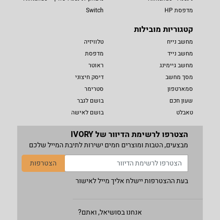
מדפסת HP
Switch
קטגוריות מובילות
מחשב נייח
טלוויזיה
מחשב נייד
מדפסת
מחשב גיימינג
ראוטר
מסך מחשב
דיסק חיצוני
סמארטפון
סטרימר
שעון חכם
בושם לגבר
טאבלט
בושם לאישה
הצטרפו לרשימת הדיוור של IVORY
מבצעים, הטבות ומוצרים חמים ישירות לתיבת המייל שלכם
הצטרפות
בעת ההצטרפות יישלח אליך מייל לאישור
אנחנו בסושיאל, ואתם?