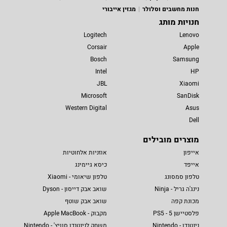
חנות מחשבים וסלולר
מגזין אייבורי
חנויות מותג
Logitech
Lenovo
Corsair
Apple
Bosch
Samsung
Intel
HP
JBL
Xiaomi
Microsoft
SanDisk
Western Digital
Asus
Dell
מוצרים מובילים
אייפון
אוזניות אלחוטיות
אייפד
כיסא גיימינג
טלפון סמסונג
טלפון שיאומי - Xiaomi
נינג'ה גריל - Ninja
שואב אבק דייסון - Dyson
מכונת קפה
שואב אבק שוטף
פלסטיישן 5 - PS5
מקבוק - Apple MacBook
נינטנדו - Nintendo
משחק לנינטנדו סוויץ' - Nintendo