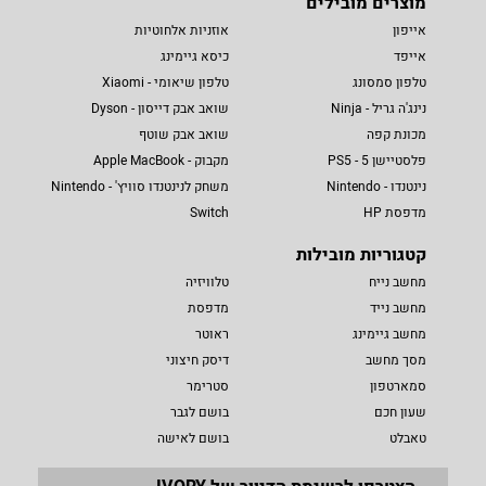
מוצרים מובילים
אייפון
אוזניות אלחוטיות
אייפד
כיסא גיימינג
טלפון סמסונג
טלפון שיאומי - Xiaomi
נינג'ה גריל - Ninja
שואב אבק דייסון - Dyson
מכונת קפה
שואב אבק שוטף
פלסטיישן 5 - PS5
מקבוק - Apple MacBook
נינטנדו - Nintendo
משחק לנינטנדו סוויץ' - Nintendo
מדפסת HP
Switch
קטגוריות מובילות
מחשב נייח
טלוויזיה
מחשב נייד
מדפסת
מחשב גיימינג
ראוטר
מסך מחשב
דיסק חיצוני
סמארטפון
סטרימר
שעון חכם
בושם לגבר
טאבלט
בושם לאישה