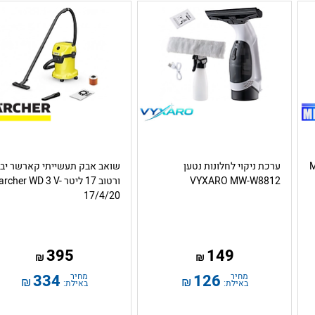
Mi-
ערכת ניקוי לחלונות נטען
שואב אבק תעשייתי קארשר יב
VYXARO MW-W8812
ורטוב 17 ליטר rcher WD 3 V
17/4/20
395
149
₪
₪
מחיר
126
מחיר
334
₪
₪
באילת:
באילת: