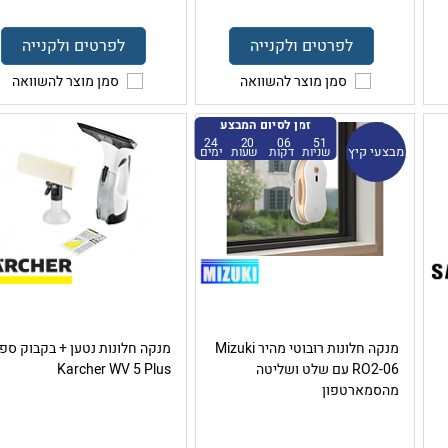
לפרטים ולקנייה
לפרטים ולקנייה
סמן מוצר להשוואה
סמן מוצר להשוואה
זמן לסיום המבצע
24
20
06
51
מבצעי קיץ
שניות
דקות
שעות
ימים
מנקה חלונות רובוטי מהיר Mizuki
מנקה חלונות נטען + בקבוק ספר
RO2-06 עם שלט ושליטה
Karcher WV 5 Plus
מהסמארטפון