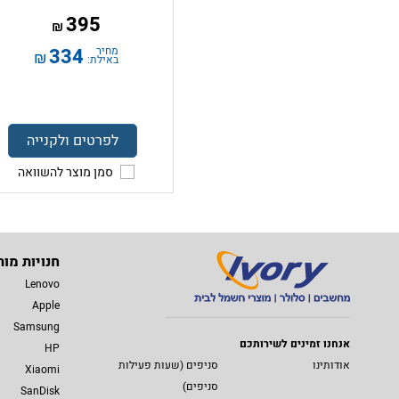
395
₪
מחיר
334
₪
באילת:
לפרטים ולקנייה
סמן מוצר להשוואה
חנויות מות
Lenovo
Apple
Samsung
אנחנו זמינים לשירותכם
HP
אודותינו
סניפים (שעות פעילות
Xiaomi
סניפים)
SanDisk