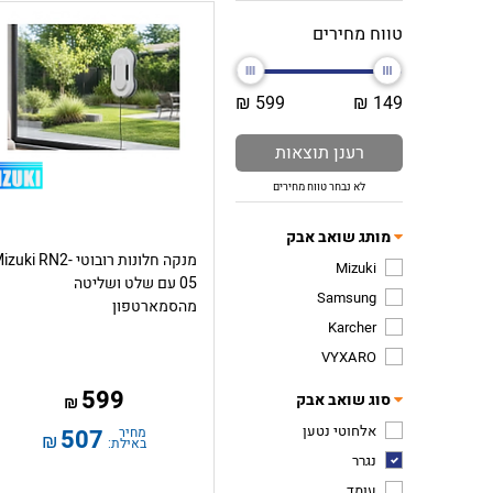
טווח מחירים
599 ₪
149 ₪
רענן תוצאות
לא נבחר טווח מחירים
מותג שואב אבק
מנקה חלונות רובוטי zuki RN2
Mizuki
05 עם שלט ושליטה
Samsung
מהסמארטפון
Karcher
VYXARO
599
סוג שואב אבק
₪
אלחוטי נטען
מחיר
507
₪
באילת:
נגרר
עומד