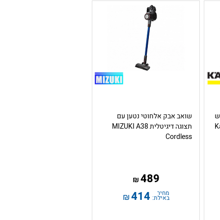
ש
שואב אבק אלחוטי נטען עם
Ka-
תצוגה דיגיטלית MIZUKI A38
Cordless
489
₪
מחיר
414
₪
באילת: