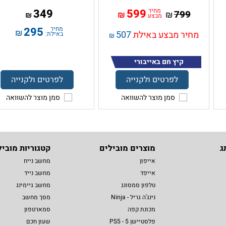
מחיר
599
349
799
₪
₪
₪
מבצע
מחיר
295
₪
מחיר מבצע באילת
507
באילת:
₪
קיץ חם באייבורי
לפרטים ולקנייה
לפרטים ולקנייה
סמן מוצר להשוואה
סמן מוצר להשוואה
ג
מוצרים מובילים
קטגוריות מוביל
אייפון
מחשב נייח
אייפד
מחשב נייד
טלפון סמסונג
מחשב גיימינג
נינג'ה גריל - Ninja
מסך מחשב
מכונת קפה
סמארטפון
פלסטיישן 5 - PS5
שעון חכם