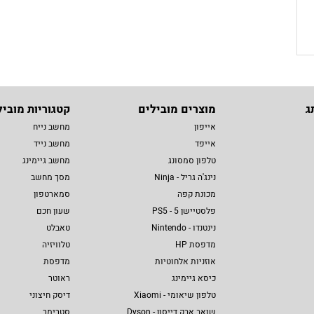
ג
מוצרים מובילים
קטגוריות מוביל
אייפון
מחשב נייח
אייפד
מחשב נייד
טלפון סמסונג
מחשב גיימינג
נינג'ה גריל - Ninja
מסך מחשב
מכונת קפה
סמארטפון
פלסטיישן 5 - PS5
שעון חכם
נינטנדו - Nintendo
טאבלט
מדפסת HP
טלוויזיה
אוזניות אלחוטיות
מדפסת
כיסא גיימינג
ראוטר
טלפון שיאומי - Xiaomi
דיסק חיצוני
שואב אבק דייסון - Dyson
סטרימר