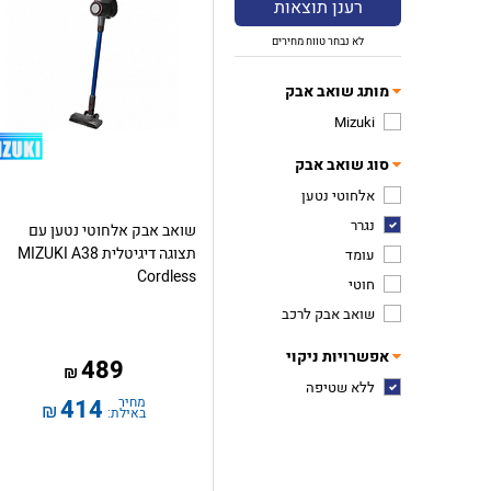
רענן תוצאות
לא נבחר טווח מחירים
מותג שואב אבק
Mizuki
סוג שואב אבק
אלחוטי נטען
נגרר
שואב אבק אלחוטי נטען עם
תצוגה דיגיטלית MIZUKI A38
עומד
Cordless
חוטי
שואב אבק לרכב
אפשרויות ניקוי
489
₪
ללא שטיפה
מחיר
414
₪
באילת: