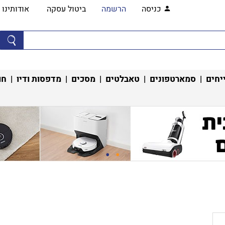
כניסה
הרשמה
ביטול עסקה
אודותינו
יחים
|
סמארטפונים
|
טאבלטים
|
מסכים
|
מדפסות ודיו
|
חו