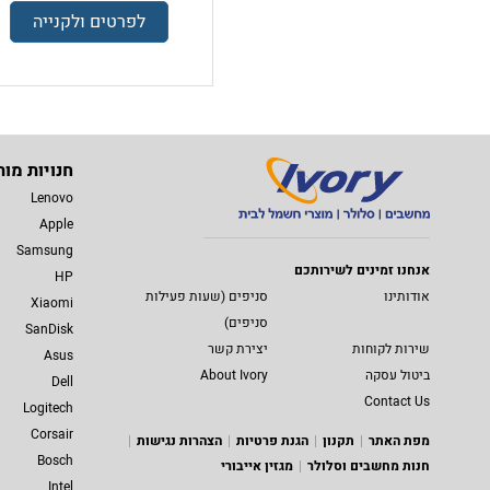
לפרטים ולקנייה
חנויות מות
Lenovo
Apple
Samsung
אנחנו זמינים לשירותכם
HP
אודותינו
סניפים (שעות פעילות
Xiaomi
סניפים)
SanDisk
שירות לקוחות
יצירת קשר
Asus
ביטול עסקה
About Ivory
Dell
Contact Us
Logitech
Corsair
מפת האתר
תקנון
הגנת פרטיות
הצהרות נגישות
Bosch
חנות מחשבים וסלולר
מגזין אייבורי
Intel