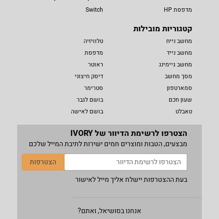
מדפסת HP
Switch
קטגוריות מובילות
מחשב נייח
טלוויזיה
מחשב נייד
מדפסת
מחשב גיימינג
ראוטר
מסך מחשב
דיסק חיצוני
סמארטפון
סטרימר
שעון חכם
בושם לגבר
טאבלט
בושם לאישה
הצטרפו לרשימת הדיוור של IVORY
מבצעים, הטבות ומוצרים חמים ישירות לתיבת המייל שלכם
הצטרפות
בעת ההצטרפות יישלח אליך מייל לאישור
אנחנו בסושיאל, ואתם?