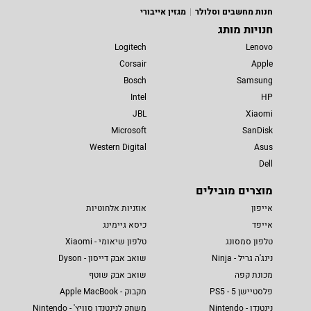
חנות מחשבים וסלולר
מגזין אייבורי
חנויות מותג
Logitech
Lenovo
Corsair
Apple
Bosch
Samsung
Intel
HP
JBL
Xiaomi
Microsoft
SanDisk
Western Digital
Asus
Dell
מוצרים מובילים
אייפון
אוזניות אלחוטיות
אייפד
כיסא גיימינג
טלפון סמסונג
טלפון שיאומי - Xiaomi
נינג'ה גריל - Ninja
שואב אבק דייסון - Dyson
מכונת קפה
שואב אבק שוטף
פלסטיישן 5 - PS5
מקבוק - Apple MacBook
נינטנדו - Nintendo
משחק לנינטנדו סוויץ' - Nintendo