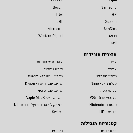
Corsair
Apple
Bosch
Samsung
Intel
HP
JBL
Xiaomi
Microsoft
SanDisk
Western Digital
Asus
Dell
מוצרים מובילים
אייפון
אוזניות אלחוטיות
אייפד
כיסא גיימינג
טלפון סמסונג
טלפון שיאומי - Xiaomi
נינג'ה גריל - Ninja
שואב אבק דייסון - Dyson
מכונת קפה
שואב אבק שוטף
פלסטיישן 5 - PS5
מקבוק - Apple MacBook
נינטנדו - Nintendo
משחק לנינטנדו סוויץ' - Nintendo
מדפסת HP
Switch
קטגוריות מובילות
מחשב נייח
טלוויזיה