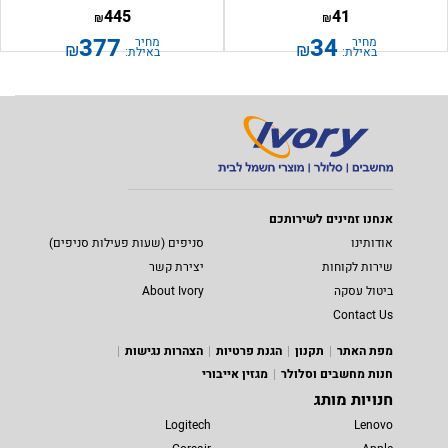
445
41
₪
₪
377
34
מחיר
מחיר
₪
₪
באילת:
באילת:
אנחנו זמינים לשירותכם
אודותינו
סניפים (שעות פעילות סניפים)
שירות לקוחות
יצירת קשר
ביטול עסקה
About Ivory
Contact Us
מפת האתר
תקנון
הגנת פרטיות
הצהרות נגישות
חנות מחשבים וסלולר
מגזין אייבורי
חנויות מותג
Logitech
Lenovo