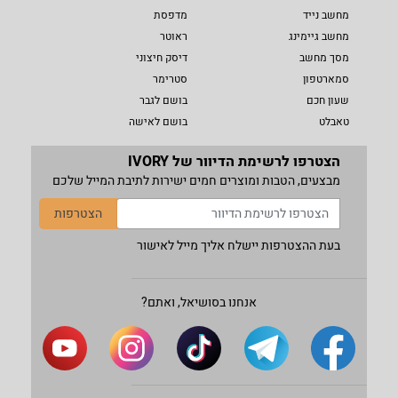
מחשב נייד
מדפסת
מחשב גיימינג
ראוטר
מסך מחשב
דיסק חיצוני
סמארטפון
סטרימר
שעון חכם
בושם לגבר
טאבלט
בושם לאישה
הצטרפו לרשימת הדיוור של IVORY
מבצעים, הטבות ומוצרים חמים ישירות לתיבת המייל שלכם
הצטרפות
בעת ההצטרפות יישלח אליך מייל לאישור
אנחנו בסושיאל, ואתם?