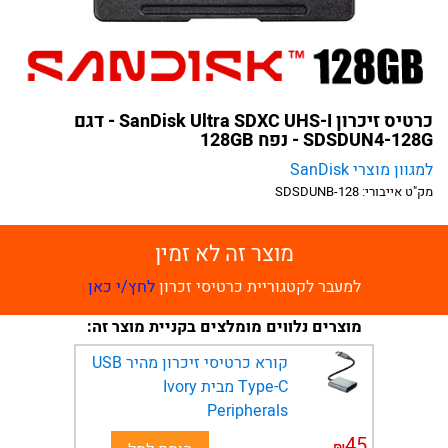
כרטיס זיכרון SanDisk Ultra SDXC UHS-I - דגם
SDSDUN4-128G - נפח 128GB
למגוון מוצרי SanDisk
מק"ט אייבורי:
SDSDUNB-128
מוצר זה לא זמין
למעבר לקטגוריית כרטיסי זכרון
לחץ/י כאן
מוצרים נלווים מומלצים בקניית מוצר זה:
קורא כרטיסי זיכרון מהיר USB
Type-C מבית Ivory
Peripherals
45
₪