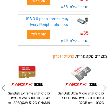
הוסף לסל
מחיר באילת:
38
₪
קורא כרטיסי זיכרון USB 3.0
מהיר - Ivory Peripherals
35
₪
הוסף לסל
מחיר באילת:
29
₪
מוצרים מקטגוריית
כרטיסי זכרון
כרטיס זכרון SanDisk Ultra Micro
כרטיס זכרון SanDisk Extreme
SDXC UHS-I - דגם SDSQUNR-
Micro SDXC UHS-I A2 - דגם
032G - נפח 32GB
SDSQXAV-512G-GN6MN - נפח...