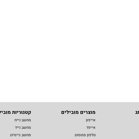
ג
מוצרים מובילים
קטגוריות מוביל
אייפון
מחשב נייח
אייפד
מחשב נייד
טלפון סמסונג
מחשב גיימינג