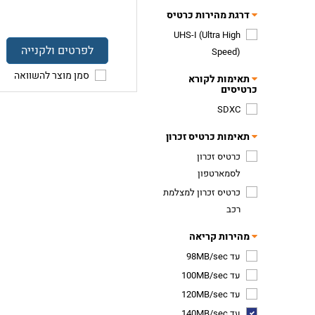
דרגת מהירות כרטיס
UHS-I (Ultra High
לפרטים ולקנייה
Speed)
סמן מוצר להשוואה
תאימות לקורא
כרטיסים
SDXC
תאימות כרטיס זכרון
כרטיס זכרון
לסמארטפון
כרטיס זכרון למצלמת
רכב
מהירות קריאה
עד 98MB/sec
עד 100MB/sec
עד 120MB/sec
עד 140MB/sec