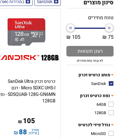
סינון מוצרים
SanDisk
במהירות 170MB/sec
טווח מחירים
105 ₪
75 ₪
רענן תוצאות
לא נבחר טווח מחירים
מותג כרטיס זכרון
כרטיס זכרון SanDisk Ultra
SanDisk
Micro SDXC UHS-I - דגם
SDSQUAB-128G-GN6MN 
נפח כרטיס זכרון
128GB
64GB
128GB
105
₪
גודל פיזי לכרטיס
מחיר
88
₪
באילת:
MicroSD