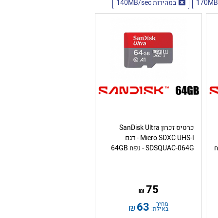
במהירות 140MB/sec
כרטיס זכרון SanDisk Ultra
Micro SDXC UHS-I - דגם
- נפח
SDSQUAC-064G - נפח 64GB
75
₪
מחיר
63
₪
באילת: