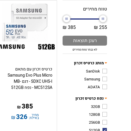
טווח מחירים
385 ₪
255 ₪
רענן תוצאות
לא נבחר טווח מחירים
מותג כרטיס זכרון
כרטיס זכרון עם מתאם
SanDisk
Samsung Evo Plus Micro
Samsung
SDXC UHS-I - דגם MB-
ADATA
MC512SA - נפח 512GB
נפח כרטיס זכרון
385
32GB
₪
128GB
מחיר
326
₪
באילת:
256GB
512GB