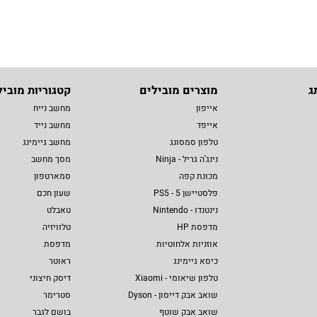
ג
מוצרים מובילים
קטגוריות מוביל
אייפון
מחשב נייח
אייפד
מחשב נייד
טלפון סמסונג
מחשב גיימינג
נינג'ה גריל - Ninja
מסך מחשב
מכונת קפה
סמארטפון
פלסטיישן 5 - PS5
שעון חכם
נינטנדו - Nintendo
טאבלט
מדפסת HP
טלוויזיה
אוזניות אלחוטיות
מדפסת
כיסא גיימינג
ראוטר
טלפון שיאומי - Xiaomi
דיסק חיצוני
שואב אבק דייסון - Dyson
סטרימר
שואב אבק שוטף
בושם לגבר