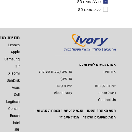
כולל מתאם SD
ללא מתאם SD
חנויות מות
Lenovo
Apple
Samsung
אנחנו זמינים לשירותכם
HP
אודותינו
סניפים (שעות פעילות
Xiaomi
סניפים)
SanDisk
שירות לקוחות
יצירת קשר
Asus
ביטול עסקה
About Ivory
Dell
Contact Us
Logitech
Corsair
מפת האתר
תקנון
הגנת פרטיות
הצהרות נגישות
Bosch
חנות מחשבים וסלולר
מגזין אייבורי
Intel
JBL