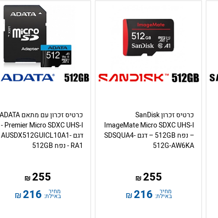
כרטיס זכרון SanDisk
כרטיס זכרון עם מתאם ADATA
Premier Micro SDXC UHS-I -
ImageMate Micro SDXC UHS-I
– נפח 512GB – דגם SDSQUA4-
דגם AUSDX512GUICL10A1-
512G-AW6KA
RA1 - נפח 512GB
255
255
₪
₪
מחיר
216
מחיר
216
₪
₪
באילת:
באילת: