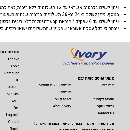
ניתן לשלם בכרטיס אשראי עד 12 תשלומים ללא ריבית, זאת למעט בגין מוצרים שמצוין בדף המכירה באתר שכמות התשלומים שניתן לבצע ללא תוספת ריבית הינה אחרת.
בנוסף, ניתן לשלם ב- 24 וב- 36 תשלומים בריבית שנתית בשיעור של 5.95% (אלא אם המוצר נמכר בעד 36 תשלומים ללא ריבית).
ניתן לשלם עד 6 שיקים / הוראת קבע דיגיטלית ללא ריבית בכפוף לתנאי ERN.
יובהר כי בכל עסקת אשראי שמצוין שהתשלומים ישאו ריבית, כלל הת
חנויות מות
Lenovo
Apple
Samsung
אנחנו זמינים לשירותכם
HP
אודותינו
סניפים (שעות פעילות
Xiaomi
סניפים)
SanDisk
שירות לקוחות
יצירת קשר
Asus
ביטול עסקה
About Ivory
Dell
Contact Us
Logitech
Corsair
מפת האתר
תקנון
הגנת פרטיות
הצהרות נגישות
Bosch