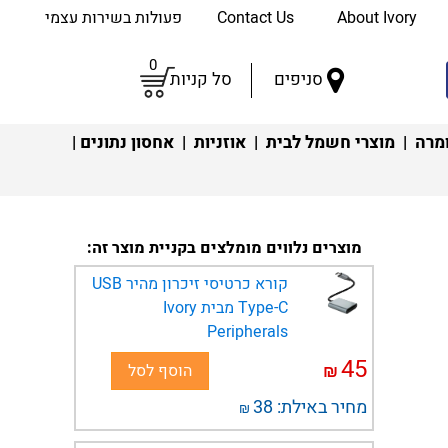
About Ivory
Contact Us
פעולות בשירות עצמי
0
סניפים
סל קניות
מרה
|
מוצרי חשמל לבית
|
אוזניות
|
אחסון נתונים
|
מוצרים נלווים מומלצים בקניית מוצר זה:
קורא כרטיסי זיכרון מהיר USB
Type-C מבית Ivory
Peripherals
45
₪
הוסף לסל
מחיר באילת:
38
₪