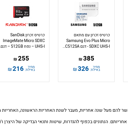
כרטיס זכרון עם מתאם
כרטיס זכרון SanDisk
ImageMate Micro SDXC
Samsung Evo Plus Micro
SDXC UHS-I - דגם MB-MC512SA - נפח 512GB
UHS-I – נפ
255
385
₪
₪
מחיר
326
מחיר
216
₪
₪
באילת:
באילת:
שר להם מעל שנה אחריות, מעבר לשנת האחריות הראשונה, האחריות מו
אחריותם. הנתונים בכפוף להגדרות, שיטות ותנאי הבדיקה של היצרן ו/או