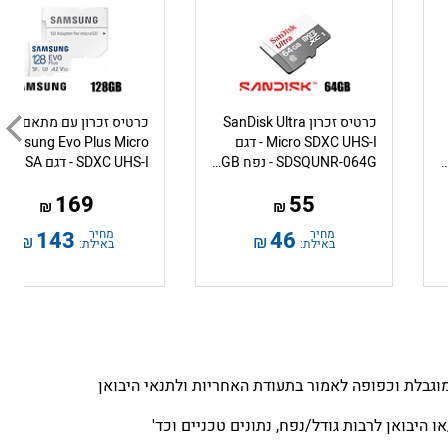
כרטיס זכרון SanDisk Ultra
כרטיס זכרון עם מתאם
Micro SDXC UHS-I - דגם
Samsung Evo Plus Micro
ח 512GB – דגם SDSQUA4-512G-AW6KA
SDSQUNR-064G - נפח 64GB
169
55
₪
₪
מחיר
46
מחיר
143
₪
₪
באילת:
באילת:
גבלת וכפופה לאמור בתעודת האחריות ולתנאי היבואן
 היבואן לרבות גודל/נפח, נתונים טכניים וכד'