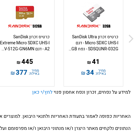
כרטיס זכרון SanDisk Ultra
כרטיס זכרון SanDisk
Micro SDXC UHS-I - דגם
Extreme Micro SDXC UHS-I
SDSQUNR-032G - נפח 32GB
A2 - דגם SDSQXAV-512G-GN6MN - נפח 512GB
445
41
₪
₪
מחיר
34
מחיר
377
₪
₪
באילת:
באילת:
למידע על נפחים, זכרון ונפח אחסון פנוי
לחץ/י כאן
האחריות כפופה לאמור בתעודת האחריות ולתנאי היבואן. למוצרים א
הנתונים נלקחים מאתר היצרן ו/או מנתוני היבואן ו/או מפרסומם ועל 