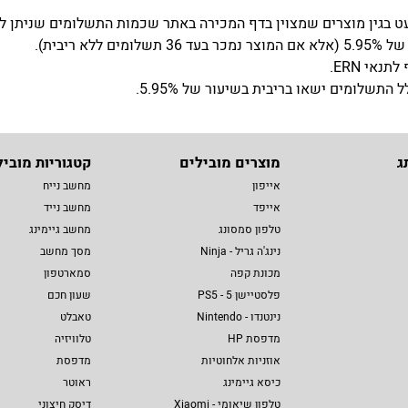
שלומים ישאו בריבית בשיעור של 5.95%.
ג
מוצרים מובילים
קטגוריות מוביל
אייפון
מחשב נייח
אייפד
מחשב נייד
טלפון סמסונג
מחשב גיימינג
נינג'ה גריל - Ninja
מסך מחשב
מכונת קפה
סמארטפון
פלסטיישן 5 - PS5
שעון חכם
נינטנדו - Nintendo
טאבלט
מדפסת HP
טלוויזיה
אוזניות אלחוטיות
מדפסת
כיסא גיימינג
ראוטר
טלפון שיאומי - Xiaomi
דיסק חיצוני