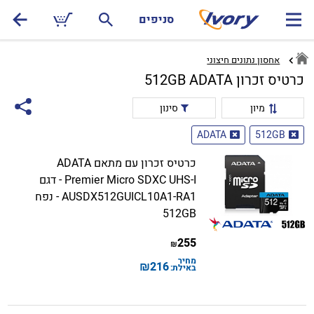
סניפים
אחסון נתונים חיצוני
כרטיס זכרון 512GB ADATA
מיון
סינון
ADATA
512GB
כרטיס זכרון עם מתאם ADATA
Premier Micro SDXC UHS-I - דגם
AUSDX512GUICL10A1-RA1 - נפח
512GB
255
₪
מחיר
₪
216
באילת: