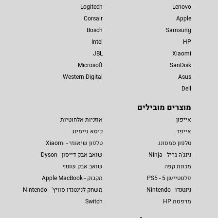
Logitech
Lenovo
Corsair
Apple
Bosch
Samsung
Intel
HP
JBL
Xiaomi
Microsoft
SanDisk
Western Digital
Asus
Dell
מוצרים מובילים
אייפון
אוזניות אלחוטיות
אייפד
כיסא גיימינג
טלפון סמסונג
טלפון שיאומי - Xiaomi
נינג'ה גריל - Ninja
שואב אבק דייסון - Dyson
מכונת קפה
שואב אבק שוטף
פלסטיישן 5 - PS5
מקבוק - Apple MacBook
נינטנדו - Nintendo
משחק לנינטנדו סוויץ' - Nintendo
מדפסת HP
Switch