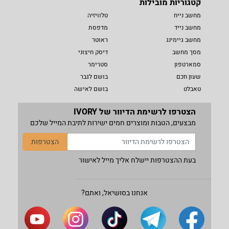
קטגוריות מובילות
מחשב נייח
טלוויזיה
מחשב נייד
מדפסת
מחשב גיימינג
ראוטר
מסך מחשב
דיסק חיצוני
סמארטפון
סטרימר
שעון חכם
בושם לגבר
טאבלט
בושם לאישה
הצטרפו לרשימת הדיוור של IVORY
מבצעים, הטבות ומוצרים חמים ישירות לתיבת המייל שלכם
הצטרפות
בעת ההצטרפות יישלח אליך מייל לאישור
אנחנו בסושיאל, ואתם?