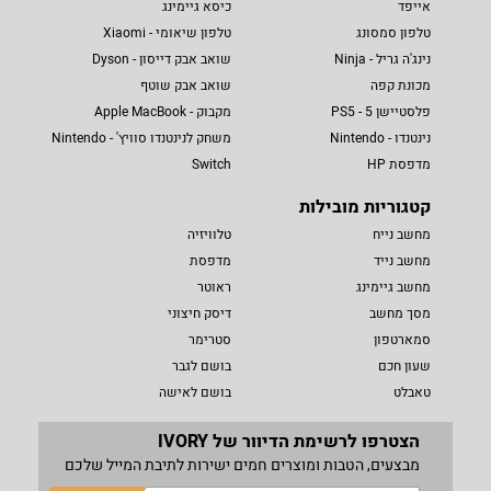
אייפד
כיסא גיימינג
טלפון סמסונג
טלפון שיאומי - Xiaomi
נינג'ה גריל - Ninja
שואב אבק דייסון - Dyson
מכונת קפה
שואב אבק שוטף
פלסטיישן 5 - PS5
מקבוק - Apple MacBook
נינטנדו - Nintendo
משחק לנינטנדו סוויץ' - Nintendo
מדפסת HP
Switch
קטגוריות מובילות
מחשב נייח
טלוויזיה
מחשב נייד
מדפסת
מחשב גיימינג
ראוטר
מסך מחשב
דיסק חיצוני
סמארטפון
סטרימר
שעון חכם
בושם לגבר
טאבלט
בושם לאישה
הצטרפו לרשימת הדיוור של IVORY
מבצעים, הטבות ומוצרים חמים ישירות לתיבת המייל שלכם