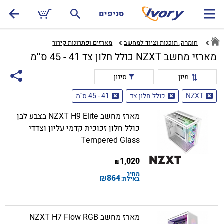
סניפים
חומרה, תוכנות וציוד למחשב
מארזים ופתרונות קירור‏
מארזי מחשב NZXT כולל חלון צד 41 - 45 ס''מ
מיון
סינון
NZXT
כולל חלון צד
41 - 45 ס''מ
מארז מחשב NZXT H9 Elite בצבע לבן
כולל חלון זכוכית קדמי עליון וצדדי
Tempered Glass
1,020
₪
מחיר
₪
864
באילת:
מארז מחשב NZXT H7 Flow RGB