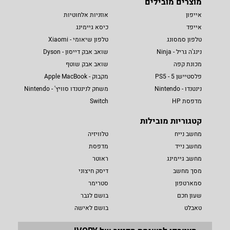
מוצרים מובילים
אייפון
אוזניות אלחוטיות
אייפד
כיסא גיימינג
טלפון סמסונג
טלפון שיאומי - Xiaomi
נינג'ה גריל - Ninja
שואב אבק דייסון - Dyson
מכונת קפה
שואב אבק שוטף
פלסטיישן 5 - PS5
מקבוק - Apple MacBook
נינטנדו - Nintendo
משחק לנינטנדו סוויץ' - Nintendo
מדפסת HP
Switch
קטגוריות מובילות
מחשב נייח
טלוויזיה
מחשב נייד
מדפסת
מחשב גיימינג
ראוטר
מסך מחשב
דיסק חיצוני
סמארטפון
סטרימר
שעון חכם
בושם לגבר
טאבלט
בושם לאישה