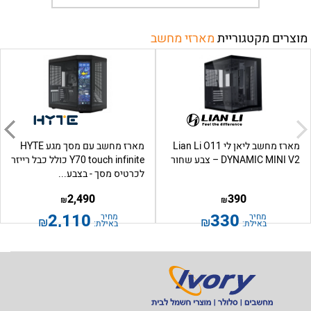
מוצרים מקטגוריית
מארזי מחשב
מארז מחשב ליאן לי Lian Li O11
מארז מחשב עם מסך מגע HYTE
DYNAMIC MINI V2 – צבע שחור
Y70 touch infinite כולל כבל רייזר
לכרטיס מסך - בצבע...
2,490
390
₪
₪
2,110
330
מחיר
מחיר
₪
₪
באילת:
באילת: