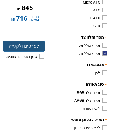
Micro ATX
845
₪
ATX
מחיר
716
E-ATX
₪
באילת:
CEB
מסך וחלון צד
מארז כולל מסך
לפרטים ולקנייה
מארז כולל חלון
סמן מוצר להשוואה
צבע מארז
לבן
סוג תאורה
תאורת לד RGB
תאורת לד ARGB
ללא תאורה
תמיכה בכונן אופטי
ללא תמיכה בכונן