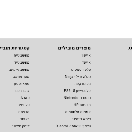
ג
מוצרים מובילים
קטגוריות מוביל
אייפון
מחשב נייח
אייפד
מחשב נייד
טלפון סמסונג
מחשב גיימינג
נינג'ה גריל - Ninja
מסך מחשב
מכונת קפה
סמארטפון
פלסטיישן 5 - PS5
שעון חכם
נינטנדו - Nintendo
טאבלט
מדפסת HP
טלוויזיה
אוזניות אלחוטיות
מדפסת
כיסא גיימינג
ראוטר
טלפון שיאומי - Xiaomi
דיסק חיצוני