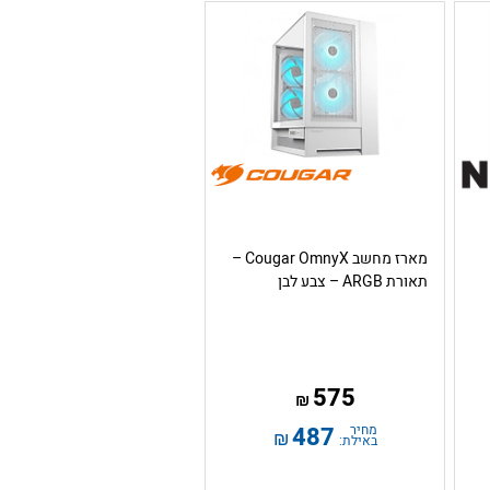
מארז מחשב Cougar OmnyX –
תאורת ARGB – צבע לבן
575
₪
מחיר
487
₪
באילת: