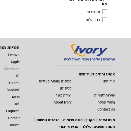
אם
סטנדרטי
בגב הלוח
חנויות מות
Lenovo
Apple
Samsung
אנחנו זמינים לשירותכם
HP
אודותינו
סניפים (שעות פעילות
Xiaomi
סניפים)
SanDisk
שירות לקוחות
יצירת קשר
Asus
ביטול עסקה
About Ivory
Dell
Contact Us
Logitech
Corsair
מפת האתר
תקנון
הגנת פרטיות
הצהרות נגישות
Bosch
חנות מחשבים וסלולר
מגזין אייבורי