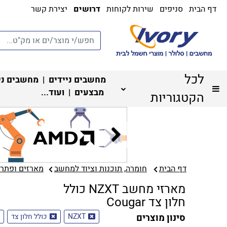
דף הבית
סניפים
שירות לקוחות
דרושים
יצירת קשר
לכל
מחשבים ניידים
|
מחשבים ני
מבצעים
| ועוד...
הקטגוריות
דף הבית
חומרה, תוכנות וציוד למחשב
מארזים ופתרונ
מארזי מחשב NZXT כולל
חלון צד Cougar
סינון מוצרים
NZXT
כולל חלון צד