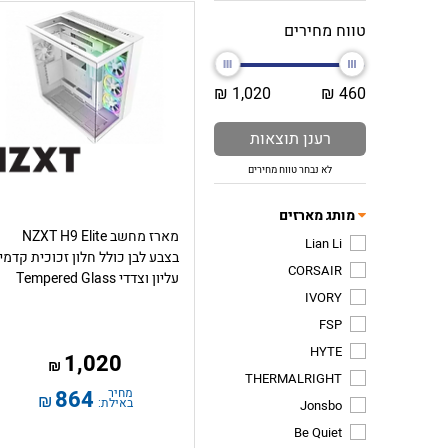
טווח מחירים
1,020 ₪
460 ₪
רענן תוצאות
לא נבחר טווח מחירים
מותג מארזים
מארז מחשב NZXT H9 Elite
Lian Li
בצבע לבן כולל חלון זכוכית קדמי
CORSAIR
עליון וצדדי Tempered Glass
IVORY
FSP
HYTE
1,020
₪
THERMALRIGHT
מחיר
864
₪
באילת:
Jonsbo
Be Quiet