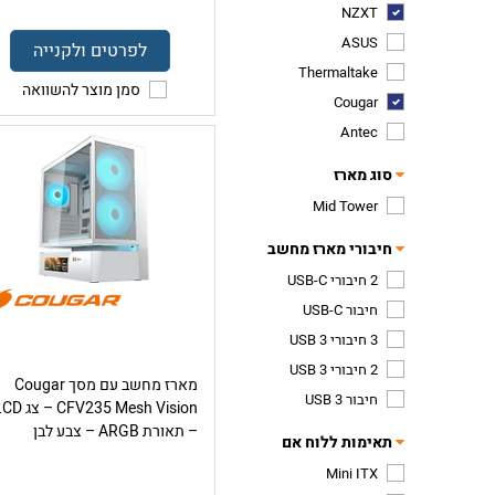
NZXT
ASUS
לפרטים ולקנייה
Thermaltake
סמן מוצר להשוואה
Cougar
Antec
סוג מארז
Mid Tower
חיבורי מארז מחשב
2 חיבורי USB-C
חיבור USB-C
3 חיבורי USB 3
2 חיבורי USB 3
מארז מחשב עם מסך Cougar
חיבור USB 3
CFV235 Mesh Vision – צ
– תאורת ARGB – צבע לבן
תאימות ללוח אם
Mini ITX