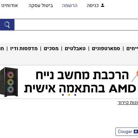
כניסה
הרשמה
ביטול עסקה
אודותינו
יחים
|
סמארטפונים
|
טאבלטים
|
מסכים
|
מדפסות ודיו
|
חו
ות קירור‏
Cougar