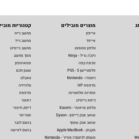
ג
מוצרים מובילים
קטגוריות מוביל
אייפון
מחשב נייח
אייפד
מחשב נייד
טלפון סמסונג
מחשב גיימינג
נינג'ה גריל - Ninja
מסך מחשב
מכונת קפה
סמארטפון
פלסטיישן 5 - PS5
שעון חכם
נינטנדו - Nintendo
טאבלט
מדפסת HP
טלוויזיה
אוזניות אלחוטיות
מדפסת
כיסא גיימינג
ראוטר
טלפון שיאומי - Xiaomi
דיסק חיצוני
שואב אבק דייסון - Dyson
סטרימר
שואב אבק שוטף
בושם לגבר
מקבוק - Apple MacBook
בושם לאישה
We
משחק לנינטנדו סוויץ' - Nintendo