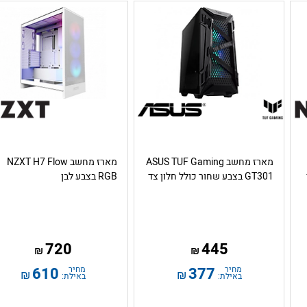
מארז מחשב ASUS TUF Gaming
מארז מחשב NZXT H7 Flow
GT301 בצבע שחור כולל חלון צד
RGB בצבע לבן
720
445
₪
₪
מחיר
377
מחיר
610
₪
₪
באילת:
באילת: