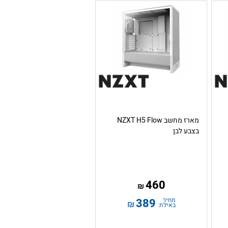
מארז מחשב NZXT H5 Flow
בצבע לבן
460
₪
מחיר
389
₪
באילת: