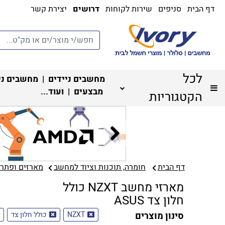
דף הבית
סניפים
שירות לקוחות
דרושים
יצירת קשר
לכל
מחשבים ניידים
|
מחשבים ני
מבצעים
| ועוד...
הקטגוריות
דף הבית
חומרה, תוכנות וציוד למחשב
מארזים ופתרונ
מארזי מחשב NZXT כולל
חלון צד ASUS
סינון מוצרים
NZXT
כולל חלון צד