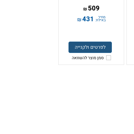
509
₪
מחיר
431
₪
באילת:
לפרטים ולקנייה
סמן מוצר להשוואה