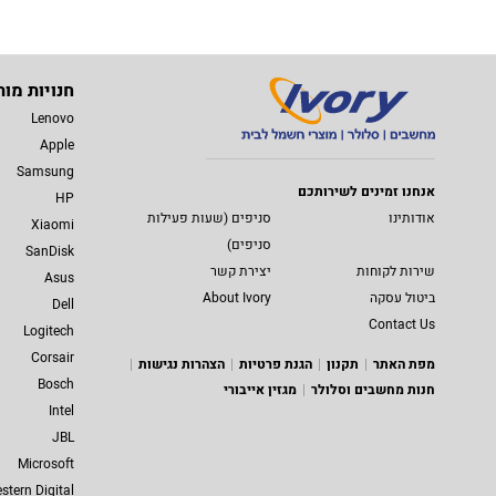
חנויות מות
Lenovo
Apple
Samsung
אנחנו זמינים לשירותכם
HP
אודותינו
סניפים (שעות פעילות
Xiaomi
סניפים)
SanDisk
שירות לקוחות
יצירת קשר
Asus
ביטול עסקה
About Ivory
Dell
Contact Us
Logitech
Corsair
מפת האתר
תקנון
הגנת פרטיות
הצהרות נגישות
Bosch
חנות מחשבים וסלולר
מגזין אייבורי
Intel
JBL
Microsoft
stern Digital