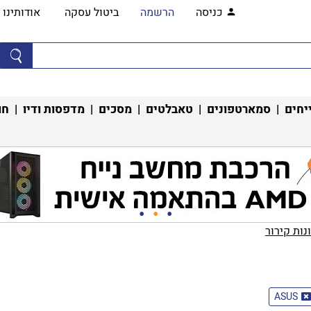
כניסה
הרשמה
ביטול עסקה
אודותינו
יחים
|
סמארטפונים
|
טאבלטים
|
מסכים
|
מדפסות ודיו
|
חו
ות קירור‏
ASUS