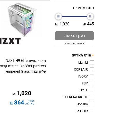
טווח מחירים
1,020 ₪
445 ₪
רענן תוצאות
לא נבחר טווח מחירים
מותג מארזים
מארז מחשב NZXT H9 Elite
Lian Li
בצבע לבן כולל חלון זכוכית קדמי
CORSAIR
עליון וצדדי Tempered Glass
IVORY
FSP
HYTE
1,020
₪
THERMALRIGHT
מחיר
864
₪
באילת:
Jonsbo
Be Quiet