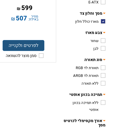
E-ATX
599
₪
מסך וחלון צד
מחיר
507
₪
באילת:
מארז כולל חלון
צבע מארז
שחור
לפרטים ולקנייה
לבן
סמן מוצר להשוואה
סוג תאורה
תאורת לד RGB
תאורת לד ARGB
ללא תאורה
תמיכה בכונן אופטי
ללא תמיכה בכונן
אופטי
אורך מקסימלי לכרטיס
מסך