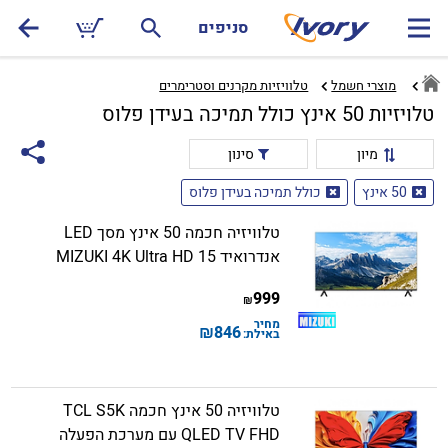
סניפים
מוצרי חשמל
טלוויזיות מקרנים וסטרימרים‏
טלויזיות 50 אינץ כולל תמיכה בעידן פלוס
מיון
סינון
50 אינץ
כולל תמיכה בעידן פלוס
טלוויזיה חכמה 50 אינץ מסך LED
אנדרואיד 15 MIZUKI 4K Ultra HD
999
₪
מחיר
₪
846
באילת:
טלוויזיה 50 אינץ חכמה TCL S5K
QLED TV FHD עם מערכת הפעלה