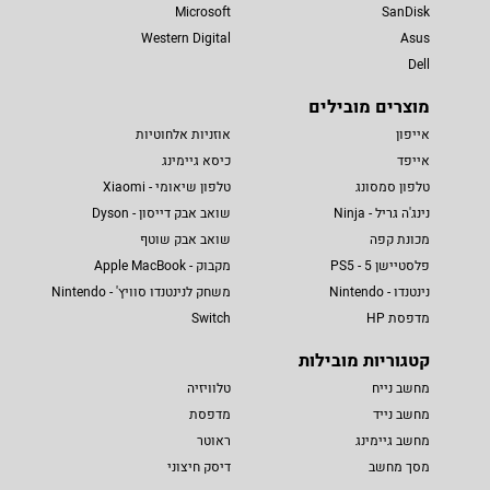
Microsoft
SanDisk
Western Digital
Asus
Dell
מוצרים מובילים
אייפון
אוזניות אלחוטיות
אייפד
כיסא גיימינג
טלפון סמסונג
טלפון שיאומי - Xiaomi
נינג'ה גריל - Ninja
שואב אבק דייסון - Dyson
מכונת קפה
שואב אבק שוטף
פלסטיישן 5 - PS5
מקבוק - Apple MacBook
נינטנדו - Nintendo
משחק לנינטנדו סוויץ' - Nintendo
מדפסת HP
Switch
קטגוריות מובילות
מחשב נייח
טלוויזיה
מחשב נייד
מדפסת
מחשב גיימינג
ראוטר
מסך מחשב
דיסק חיצוני