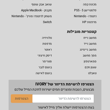
מכונת קפה
שואב אבק שוטף
פלסטיישן 5 - PS5
מקבוק - Apple MacBook
נינטנדו - Nintendo
משחק לנינטנדו סוויץ' - Nintendo
מדפסת HP
Switch
קטגוריות מובילות
מחשב נייח
טלוויזיה
מחשב נייד
מדפסת
מחשב גיימינג
ראוטר
מסך מחשב
דיסק חיצוני
סמארטפון
סטרימר
שעון חכם
בושם לגבר
טאבלט
בושם לאישה
הצטרפו לרשימת הדיוור של IVORY
מבצעים, הטבות ומוצרים חמים ישירות לתיבת המייל שלכם
הצטרפות
בעת ההצטרפות יישלח אליך מייל לאישור