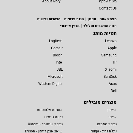
ביטול עסקה
About Ivory
Contact Us
מפת האתר
תקנון
הגנת פרטיות
הצהרות נגישות
חנות מחשבים וסלולר
מגזין אייבורי
חנויות מותג
Logitech
Lenovo
Corsair
Apple
Bosch
Samsung
Intel
HP
JBL
Xiaomi
Microsoft
SanDisk
Western Digital
Asus
Dell
מוצרים מובילים
אייפון
אוזניות אלחוטיות
אייפד
כיסא גיימינג
טלפון סמסונג
טלפון שיאומי - Xiaomi
נינג'ה גריל - Ninja
שואב אבק דייסון - Dyson