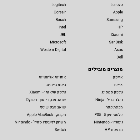
Logitech
Lenovo
Corsair
Apple
Bosch
Samsung
Intel
HP
JBL
Xiaomi
Microsoft
SanDisk
Western Digital
Asus
Dell
מוצרים מובילים
אייפון
אוזניות אלחוטיות
אייפד
כיסא גיימינג
טלפון סמסונג
טלפון שיאומי - Xiaomi
נינג'ה גריל - Ninja
שואב אבק דייסון - Dyson
מכונת קפה
שואב אבק שוטף
פלסטיישן 5 - PS5
מקבוק - Apple MacBook
נינטנדו - Nintendo
משחק לנינטנדו סוויץ' - Nintendo
מדפסת HP
Switch