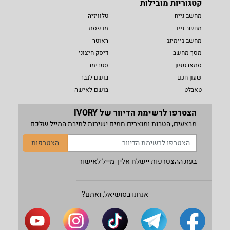
קטגוריות מובילות
מחשב נייח
טלוויזיה
מחשב נייד
מדפסת
מחשב גיימינג
ראוטר
מסך מחשב
דיסק חיצוני
סמארטפון
סטרימר
שעון חכם
בושם לגבר
טאבלט
בושם לאישה
הצטרפו לרשימת הדיוור של IVORY
מבצעים, הטבות ומוצרים חמים ישירות לתיבת המייל שלכם
הצטרפות
בעת ההצטרפות יישלח אליך מייל לאישור
אנחנו בסושיאל, ואתם?