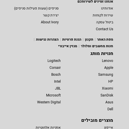
אנחנו זמינים לשירותכם
אודותינו
סניפים (שעות פעילות סניפים)
שירות לקוחות
יצירת קשר
ביטול עסקה
About Ivory
Contact Us
מפת האתר
תקנון
הגנת פרטיות
הצהרות נגישות
חנות מחשבים וסלולר
מגזין אייבורי
חנויות מותג
Logitech
Lenovo
Corsair
Apple
Bosch
Samsung
Intel
HP
JBL
Xiaomi
Microsoft
SanDisk
Western Digital
Asus
Dell
מוצרים מובילים
אייפון
אוזניות אלחוטיות