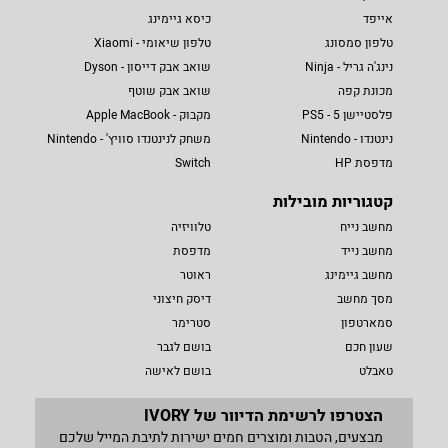
אייפד
כיסא גיימינג
טלפון סמסונג
טלפון שיאומי - Xiaomi
נינג'ה גריל - Ninja
שואב אבק דייסון - Dyson
מכונת קפה
שואב אבק שוטף
פלסטיישן 5 - PS5
מקבוק - Apple MacBook
נינטנדו - Nintendo
משחק לנינטנדו סוויץ' - Nintendo
מדפסת HP
Switch
קטגוריות מובילות
מחשב נייח
טלוויזיה
מחשב נייד
מדפסת
מחשב גיימינג
ראוטר
מסך מחשב
דיסק חיצוני
סמארטפון
סטרימר
שעון חכם
בושם לגבר
טאבלט
בושם לאישה
הצטרפו לרשימת הדיוור של IVORY
מבצעים, הטבות ומוצרים חמים ישירות לתיבת המייל שלכם