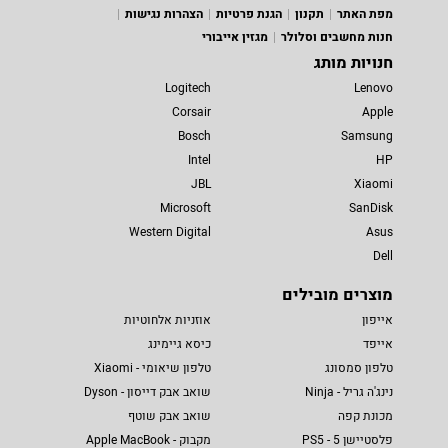
מפת האתר
תקנון
הגנת פרטיות
הצהרות נגישות
חנות מחשבים וסלולר
מגזין אייבורי
חנויות מותג
Logitech
Lenovo
Corsair
Apple
Bosch
Samsung
Intel
HP
JBL
Xiaomi
Microsoft
SanDisk
Western Digital
Asus
Dell
מוצרים מובילים
אייפון
אוזניות אלחוטיות
אייפד
כיסא גיימינג
טלפון סמסונג
טלפון שיאומי - Xiaomi
נינג'ה גריל - Ninja
שואב אבק דייסון - Dyson
מכונת קפה
שואב אבק שוטף
פלסטיישן 5 - PS5
מקבוק - Apple MacBook