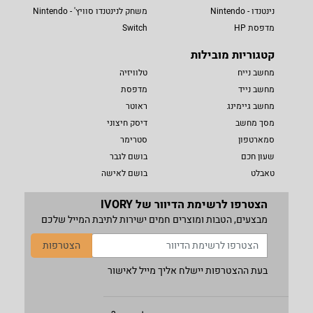
נינטנדו - Nintendo
משחק לנינטנדו סוויץ' - Nintendo
מדפסת HP
Switch
קטגוריות מובילות
מחשב נייח
טלוויזיה
מחשב נייד
מדפסת
מחשב גיימינג
ראוטר
מסך מחשב
דיסק חיצוני
סמארטפון
סטרימר
שעון חכם
בושם לגבר
טאבלט
בושם לאישה
הצטרפו לרשימת הדיוור של IVORY
מבצעים, הטבות ומוצרים חמים ישירות לתיבת המייל שלכם
הצטרפות
בעת ההצטרפות יישלח אליך מייל לאישור