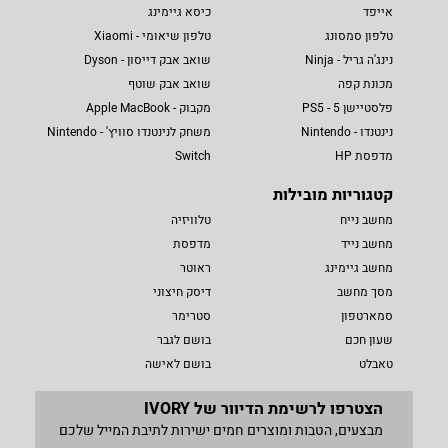
אייפד
כיסא גיימינג
טלפון סמסונג
טלפון שיאומי - Xiaomi
נינג'ה גריל - Ninja
שואב אבק דייסון - Dyson
מכונת קפה
שואב אבק שוטף
פלסטיישן 5 - PS5
מקבוק - Apple MacBook
נינטנדו - Nintendo
משחק לנינטנדו סוויץ' - Nintendo
מדפסת HP
Switch
קטגוריות מובילות
מחשב נייח
טלוויזיה
מחשב נייד
מדפסת
מחשב גיימינג
ראוטר
מסך מחשב
דיסק חיצוני
סמארטפון
סטרימר
שעון חכם
בושם לגבר
טאבלט
בושם לאישה
הצטרפו לרשימת הדיוור של IVORY
מבצעים, הטבות ומוצרים חמים ישירות לתיבת המייל שלכם