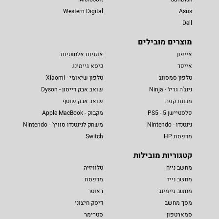
Western Digital
Asus
Dell
מוצרים מובילים
אייפון
אוזניות אלחוטיות
אייפד
כיסא גיימינג
טלפון סמסונג
טלפון שיאומי - Xiaomi
נינג'ה גריל - Ninja
שואב אבק דייסון - Dyson
מכונת קפה
שואב אבק שוטף
פלסטיישן 5 - PS5
מקבוק - Apple MacBook
נינטנדו - Nintendo
משחק לנינטנדו סוויץ' - Nintendo
מדפסת HP
Switch
קטגוריות מובילות
מחשב נייח
טלוויזיה
מחשב נייד
מדפסת
מחשב גיימינג
ראוטר
מסך מחשב
דיסק חיצוני
סמארטפון
סטרימר