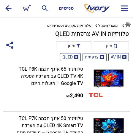
סניפים
מוצרי חשמל
טלוויזיות מקרנים וסטרימרים‏
טלוויזיות AV IN צרפתית QLED
מיון
סינון
AV IN
צרפתית
QLED
טלוויזיה 65 אינץ חכמה TCL P8K
QLED TV 4K עם מערכת הפעלה
Google TV – משלוח חינם
2,490
₪
טלוויזיה 50 אינץ חכמה TCL P7K
QLED 4K Smart TV עם מערכת
הפעלה Google TV – משלוח חינם