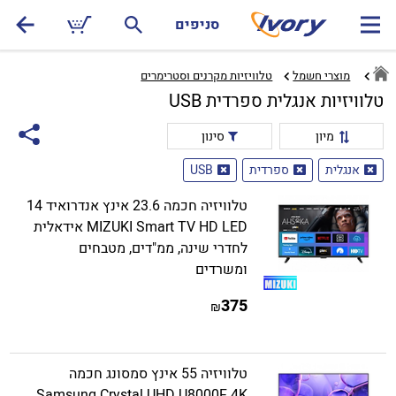
סניפים
מוצרי חשמל
טלוויזיות מקרנים וסטרימרים‏
טלוויזיות אנגלית ספרדית USB
מיון
סינון
אנגלית
ספרדית
USB
טלוויזיה חכמה 23.6 אינץ אנדרואיד 14
MIZUKI Smart TV HD LED אידאלית
לחדרי שינה, ממ"דים, מטבחים
ומשרדים
375
₪
טלוויזיה 55 אינץ סמסונג חכמה
Samsung Crystal UHD U8000F 4K