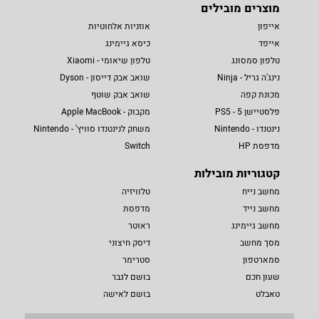
מוצרים מובילים
אייפון
אוזניות אלחוטיות
אייפד
כיסא גיימינג
טלפון סמסונג
טלפון שיאומי - Xiaomi
נינג'ה גריל - Ninja
שואב אבק דייסון - Dyson
מכונת קפה
שואב אבק שוטף
פלסטיישן 5 - PS5
מקבוק - Apple MacBook
נינטנדו - Nintendo
משחק לנינטנדו סוויץ' - Nintendo
מדפסת HP
Switch
קטגוריות מובילות
מחשב נייח
טלוויזיה
מחשב נייד
מדפסת
מחשב גיימינג
ראוטר
מסך מחשב
דיסק חיצוני
סמארטפון
סטרימר
שעון חכם
בושם לגבר
טאבלט
בושם לאישה