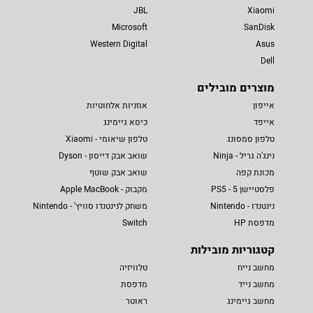
JBL
Xiaomi
Microsoft
SanDisk
Western Digital
Asus
Dell
מוצרים מובילים
אייפון
אוזניות אלחוטיות
אייפד
כיסא גיימינג
טלפון סמסונג
טלפון שיאומי - Xiaomi
נינג'ה גריל - Ninja
שואב אבק דייסון - Dyson
מכונת קפה
שואב אבק שוטף
פלסטיישן 5 - PS5
מקבוק - Apple MacBook
נינטנדו - Nintendo
משחק לנינטנדו סוויץ' - Nintendo
מדפסת HP
Switch
קטגוריות מובילות
מחשב נייח
טלוויזיה
מחשב נייד
מדפסת
מחשב גיימינג
ראוטר