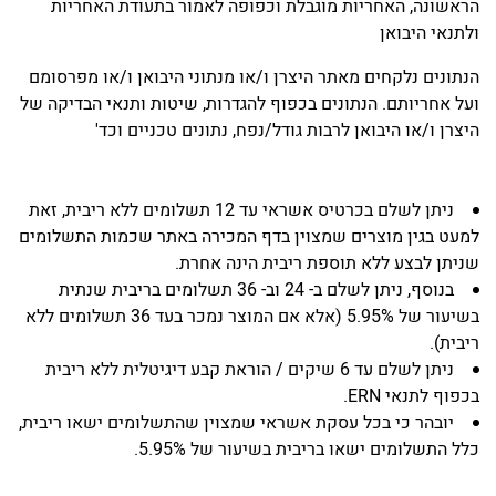
הראשונה, האחריות מוגבלת וכפופה לאמור בתעודת האחריות
ולתנאי היבואן
הנתונים נלקחים מאתר היצרן ו/או מנתוני היבואן ו/או מפרסומם
ועל אחריותם. הנתונים בכפוף להגדרות, שיטות ותנאי הבדיקה של
היצרן ו/או היבואן לרבות גודל/נפח, נתונים טכניים וכד'
ניתן לשלם בכרטיס אשראי עד 12 תשלומים ללא ריבית, זאת
למעט בגין מוצרים שמצוין בדף המכירה באתר שכמות התשלומים
שניתן לבצע ללא תוספת ריבית הינה אחרת.
בנוסף, ניתן לשלם ב- 24 וב- 36 תשלומים בריבית שנתית
בשיעור של 5.95% (אלא אם המוצר נמכר בעד 36 תשלומים ללא
ריבית).
ניתן לשלם עד 6 שיקים / הוראת קבע דיגיטלית ללא ריבית
בכפוף לתנאי ERN.
יובהר כי בכל עסקת אשראי שמצוין שהתשלומים ישאו ריבית,
כלל התשלומים ישאו בריבית בשיעור של 5.95%.