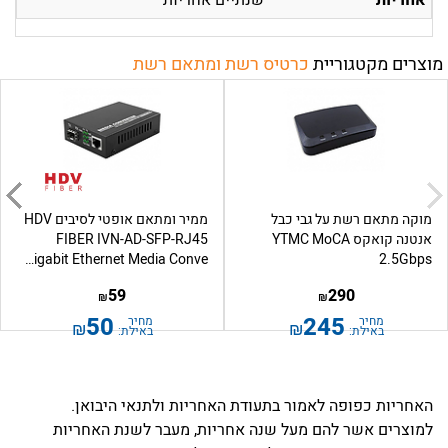
אחריות
שנתיים אחריות
מוצרים מקטגוריית
כרטיס רשת ומתאם רשת
מוקה מתאם רשת על גבי כבל
ממיר ומתאם אופטי לסיבים HDV
אנטנה קואקס YTMC MoCA
FIBER IVN-AD-SFP-RJ45
Gigabit Ethernet Media Conve...
2.5Gbps
59
290
₪
₪
50
245
מחיר
מחיר
₪
₪
באילת:
באילת:
האחריות כפופה לאמור בתעודת האחריות ולתנאי היבואן.
למוצרים אשר להם מעל שנה אחריות, מעבר לשנת האחריות