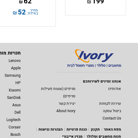
62
199
₪
₪
מחיר
52
₪
באילת:
חנויות מות
Lenovo
Apple
Samsung
אנחנו זמינים לשירותכם
HP
אודותינו
סניפים (שעות פעילות
Xiaomi
סניפים)
SanDisk
שירות לקוחות
יצירת קשר
Asus
ביטול עסקה
About Ivory
Dell
Contact Us
Logitech
Corsair
מפת האתר
תקנון
הגנת פרטיות
הצהרות נגישות
Bosch
חנות מחשבים וסלולר
מגזין אייבורי