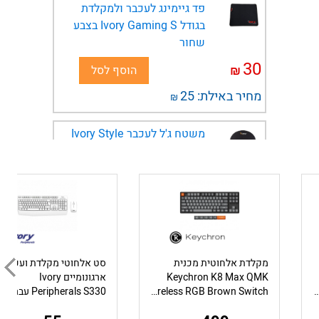
פד גיימינג לעכבר ולמקלדת
בגודל Ivory Gaming S בצבע
שחור
30
₪
הוסף לסל
מחיר באילת:
25
₪
משטח ג'ל לעכבר Ivory Style
בצבע שחור
26
₪
הוסף לסל
מחיר באילת:
22
₪
פד גיימינג לעכבר ולמקלדת
בגודל Ivory Gaming XXL בצבע
מקלדת אלחוטית מכנית
סט אלחוטי מקלדת ועכבר
שחור
Keychron K8 Max QMK
ארגונומיים Ivory
Gateron G Pro 3. בצבע לבן
Wireless RGB Brown Switch עברית ואנגלית
79
₪
הוסף לסל