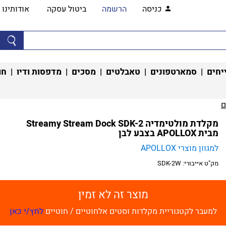
כניסה
הרשמה
ביטול עסקה
אודותינו
יחים
|
סמארטפונים
|
טאבלטים
|
מסכים
|
מדפסות ודיו
|
חו
‏
מקלדת מולטימדיה Streamy Stream Dock SDK-2
מבית APOLLOX בצבע לבן
למגוון מוצרי APOLLOX
מק"ט אייבורי:
SDK-2W
מוצר זה לא זמין
למעבר לקטגוריית מקלדות וסטים אלחוטיים / חוטיים
לחץ/י כאן