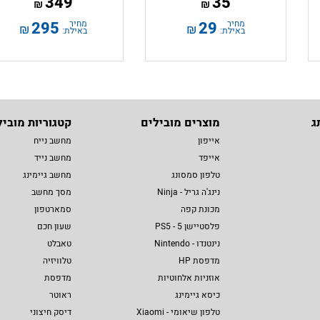
349
35
₪
₪
מחיר
29
מחיר
295
₪
₪
באילת:
באילת:
ג
מוצרים מובילים
קטגוריות מוביל
אייפון
מחשב נייח
אייפד
מחשב נייד
טלפון סמסונג
מחשב גיימינג
נינג'ה גריל - Ninja
מסך מחשב
מכונת קפה
סמארטפון
פלסטיישן 5 - PS5
שעון חכם
נינטנדו - Nintendo
טאבלט
מדפסת HP
טלוויזיה
אוזניות אלחוטיות
מדפסת
כיסא גיימינג
ראוטר
טלפון שיאומי - Xiaomi
דיסק חיצוני