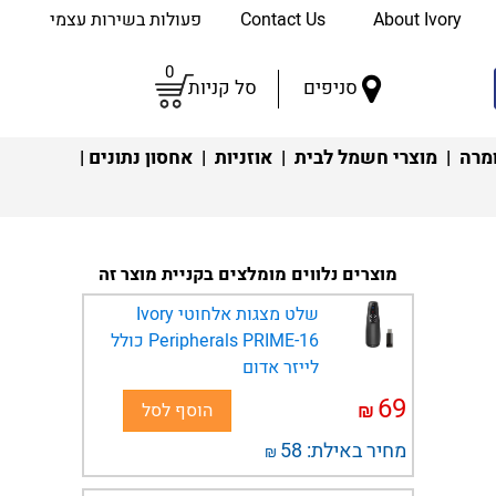
About Ivory
Contact Us
פעולות בשירות עצמי
0
סניפים
סל קניות
מרה
|
מוצרי חשמל לבית
|
אוזניות
|
אחסון נתונים
|
מוצרים נלווים מומלצים בקניית מוצר זה
שלט מצגות אלחוטי Ivory
Peripherals PRIME-16 כולל
לייזר אדום
69
₪
הוסף לסל
מחיר באילת:
58
₪