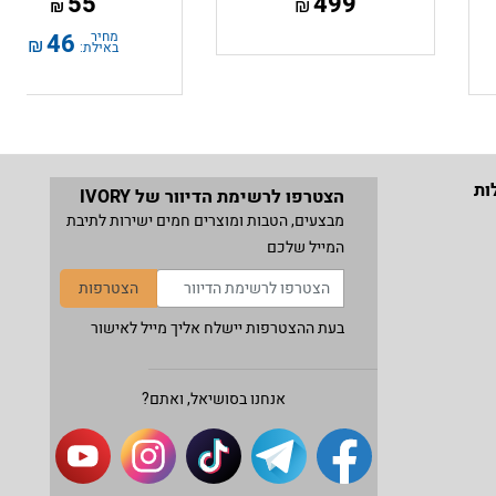
55
499
₪
₪
מחיר באילת:
66
₪
מחיר
46
₪
באילת:
ערכת ניקוי 8 ב-1 לאוזניות, מסך
ומקלדת - Ivory Mobile
49
₪
הוסף לסל
מחיר באילת:
41
₪
ות
הצטרפו לרשימת הדיוור של IVORY
מבצעים, הטבות ומוצרים חמים ישירות לתיבת
המייל שלכם
הצטרפות
בעת ההצטרפות יישלח אליך מייל לאישור
אנחנו בסושיאל, ואתם?