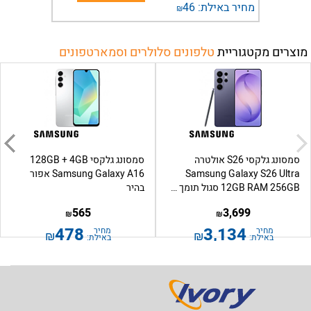
מחיר באילת:
46
₪
מוצרים מקטגוריית
טלפונים סלולרים וסמארטפונים
סמסונג גלקסי S26 אולטרה
סמסונג גלקסי 128GB + 4GB
Samsung Galaxy S26 Ultra
Samsung Galaxy A16 אפור
12GB RAM 256GB סגול תומך eSIM
בהיר
565
3,699
₪
₪
478
3,134
מחיר
מחיר
₪
₪
באילת:
באילת: