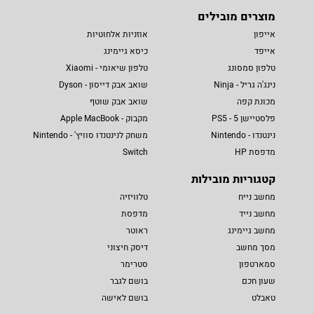
מוצרים מובילים
אייפון
אוזניות אלחוטיות
אייפד
כיסא גיימינג
טלפון סמסונג
טלפון שיאומי - Xiaomi
נינג'ה גריל - Ninja
שואב אבק דייסון - Dyson
מכונת קפה
שואב אבק שוטף
פלסטיישן 5 - PS5
מקבוק - Apple MacBook
נינטנדו - Nintendo
משחק לנינטנדו סוויץ' - Nintendo
מדפסת HP
Switch
קטגוריות מובילות
מחשב נייח
טלוויזיה
מחשב נייד
מדפסת
מחשב גיימינג
ראוטר
מסך מחשב
דיסק חיצוני
סמארטפון
סטרימר
שעון חכם
בושם לגבר
טאבלט
בושם לאישה