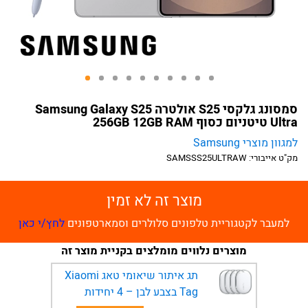
סמסונג גלקסי S25 אולטרה Samsung Galaxy S25
Ultra טיטניום כסוף 256GB 12GB RAM
למגוון מוצרי Samsung
מק"ט אייבורי:
SAMSSS25ULTRAW
מוצר זה לא זמין
למעבר לקטגוריית טלפונים סלולרים וסמארטפונים
לחץ/י כאן
מוצרים נלווים מומלצים בקניית מוצר זה
תג איתור שיאומי טאג Xiaomi
Tag בצבע לבן – 4 יחידות