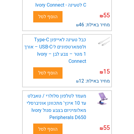
C לטעינה - Ivory Connect
55
₪
הוסף לסל
מחיר באילת:
46
₪
ולסמארטפונים ל-USB-C – אורך
1 מטר – צבע לבן – Ivory
Connect
15
₪
הוסף לסל
מחיר באילת:
12
₪
מעמד לטלפון סלולרי / טאבלט
עד 10 אינץ' מתכוונן אוניברסלי
מאלומיניום בצבע סגול Ivory
Peripherals D650
55
₪
הוסף לסל