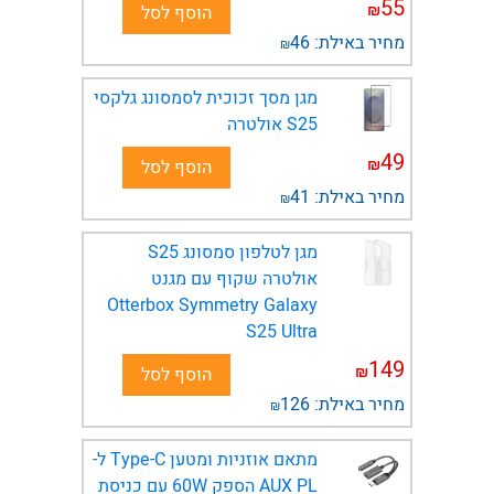
55
₪
הוסף לסל
מחיר באילת:
46
₪
מגן מסך זכוכית לסמסונג גלקסי
S25 אולטרה
49
₪
הוסף לסל
מחיר באילת:
41
₪
מגן לטלפון סמסונג S25
אולטרה שקוף עם מגנט
Otterbox Symmetry Galaxy
S25 Ultra
149
₪
הוסף לסל
מחיר באילת:
126
₪
מתאם אוזניות ומטען Type-C​ ל-
AUX PL הספק 60W עם כניסת