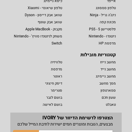
אייפד
כיסא גיימינג
טלפון סמסונג
טלפון שיאומי - Xiaomi
נינג'ה גריל - Ninja
שואב אבק דייסון - Dyson
מכונת קפה
שואב אבק שוטף
פלסטיישן 5 - PS5
מקבוק - Apple MacBook
נינטנדו - Nintendo
משחק לנינטנדו סוויץ' - Nintendo
מדפסת HP
Switch
קטגוריות מובילות
מחשב נייח
טלוויזיה
מחשב נייד
מדפסת
מחשב גיימינג
ראוטר
מסך מחשב
דיסק חיצוני
סמארטפון
סטרימר
שעון חכם
בושם לגבר
טאבלט
בושם לאישה
הצטרפו לרשימת הדיוור של IVORY
מבצעים, הטבות ומוצרים חמים ישירות לתיבת המייל שלכם