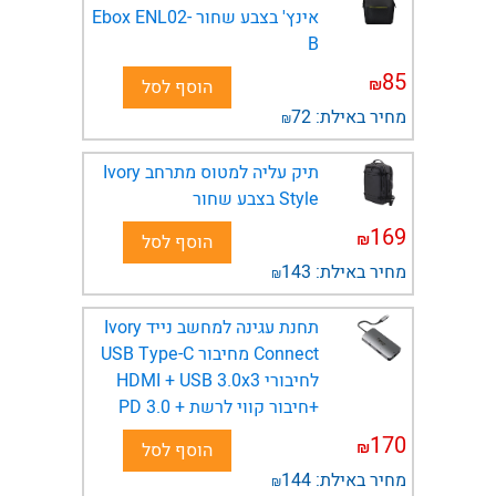
אינץ' בצבע שחור Ebox ENL02-
B
85
₪
הוסף לסל
מחיר באילת:
72
₪
תיק עליה למטוס מתרחב Ivory
Style בצבע שחור
169
₪
הוסף לסל
מחיר באילת:
143
₪
תחנת עגינה למחשב נייד Ivory
Connect מחיבור USB Type-C
לחיבורי HDMI + USB 3.0x3
+חיבור קווי לרשת + PD 3.0
170
₪
הוסף לסל
מחיר באילת:
144
₪