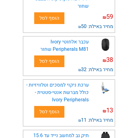
שחור
59
₪
הוסף לסל
מחיר באילת:
50
₪
עכבר אלחוטי Ivory
Peripherals M81 שחור
38
₪
הוסף לסל
מחיר באילת:
32
₪
ערכת ניקוי למסכים וטלוויזיות -
כולל מברשת אנטי-סטטית -
Ivory Peripherals
13
₪
הוסף לסל
מחיר באילת:
11
₪
תיק גב למחשב נייד עד 15.6