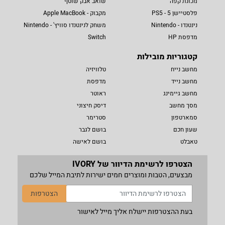
מכונת קפה
שואב אבק שוטף
פלסטיישן 5 - PS5
מקבוק - Apple MacBook
נינטנדו - Nintendo
משחק לנינטנדו סוויץ' - Nintendo
מדפסת HP
Switch
קטגוריות מובילות
מחשב נייח
טלוויזיה
מחשב נייד
מדפסת
מחשב גיימינג
ראוטר
מסך מחשב
דיסק חיצוני
סמארטפון
סטרימר
שעון חכם
בושם לגבר
טאבלט
בושם לאישה
הצטרפו לרשימת הדיוור של IVORY
מבצעים, הטבות ומוצרים חמים ישירות לתיבת המייל שלכם
הצטרפות
בעת ההצטרפות יישלח אליך מייל לאישור