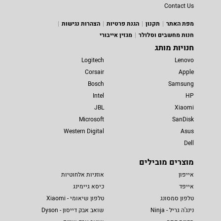
Contact Us
מפת האתר
תקנון
הגנת פרטיות
הצהרות נגישות
חנות מחשבים וסלולר
מגזין אייבורי
חנויות מותג
Logitech
Lenovo
Corsair
Apple
Bosch
Samsung
Intel
HP
JBL
Xiaomi
Microsoft
SanDisk
Western Digital
Asus
Dell
מוצרים מובילים
אייפון
אוזניות אלחוטיות
אייפד
כיסא גיימינג
טלפון סמסונג
טלפון שיאומי - Xiaomi
נינג'ה גריל - Ninja
שואב אבק דייסון - Dyson